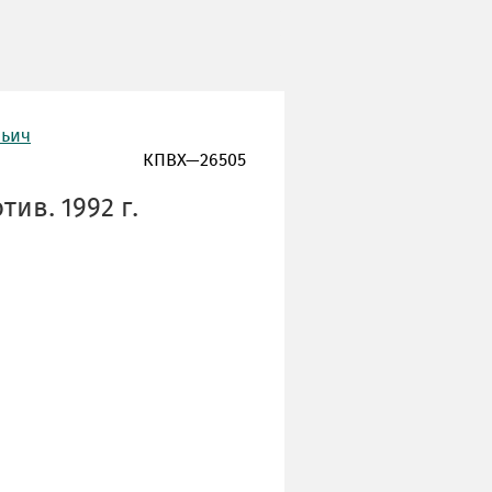
льич
КПВХ—26505
ив. 1992 г.