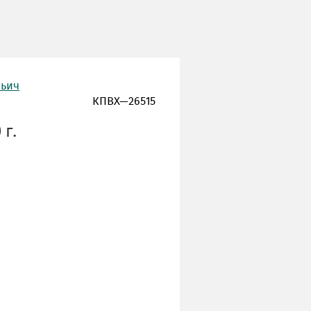
льич
КПВХ—26515
 г.