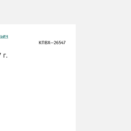
льич
КПВХ—26547
 г.