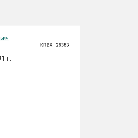
льич
КПВХ—26383
1 г.