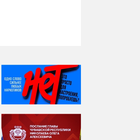
НИ ДНЯ БЕЗ ДАТЫ...
07 августа
Я встретил вас – и
всё былое...