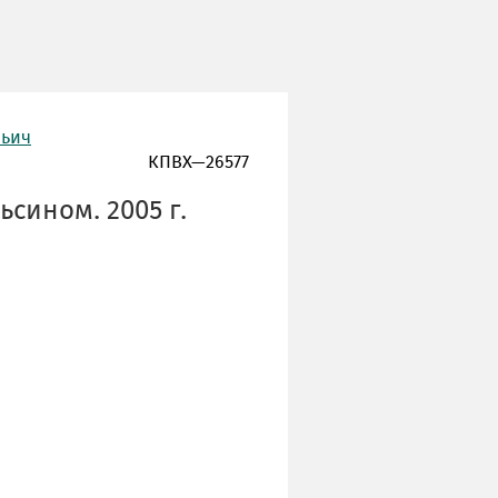
льич
КПВХ—26577
сином. 2005 г.