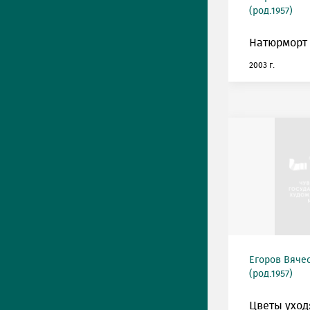
(род.1957)
Натюрморт 
2003 г.
Егоров Вяче
(род.1957)
Цветы уход