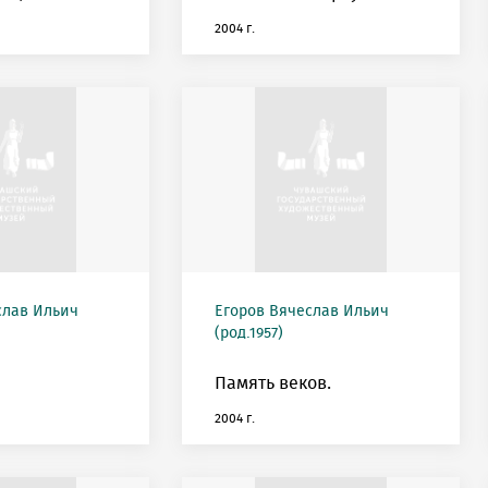
2004 г.
слав Ильич
Егоров Вячеслав Ильич
(род.1957)
Память веков.
2004 г.