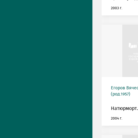
2003 г.
Егоров Вяче
(род.1957)
Натюрморт.
2004 г.