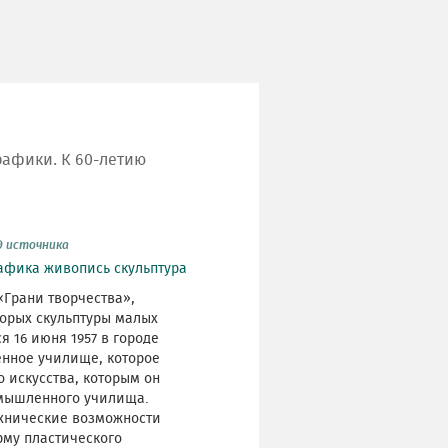
рафики. К 60-летию
д источника
афика
живопись
скульптура
«Грани творчества»,
торых скульптуры малых
 16 июня 1957 в городе
енное училище, которое
о искусства, которым он
омышленного училища.
ехнические возможности
рму пластического