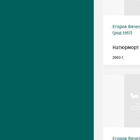
Егоров Вяче
(род.1957)
Натюрморт 
2003 г.
Егоров Вяче