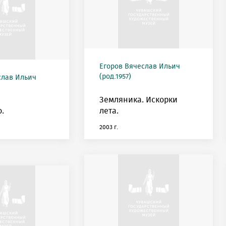
Егоров Вячеслав Ильич
(род.1957)
слав Ильич
Земляника. Искорки
.
лета.
2003 г.