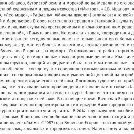
ия облаков, бугристой земли и морской пены. Медали из его зн
нной художникам и людям искусства («Миттов», «К.В. Иванов», 
, «Леонардо», «Рафаэль», «Микеланджело») отличаются тонкой 
 и барельефов Егоров постепенно перешел к станковой скульпт
ших изящных скульптур красноречивы и в композиционном решени
вселенной», «Память веков», История 1917 года», «Афродита» и д
 многогранен: сегодня он выступает не только как автор небольши
к-медальер, мастер бронзы и алюминия, но и как живописец и 
Вячеслава Егорова - натюрморт.. Отталкиваясь от работ старых м
цев 17 века), он ищет новые композиционные решения. Классиче
вом фруктов, овощей и предметов быта, почти материальные – 
тон объектов - соседствуют с совершенно иными: минималистич
нию, со сдержанным колоритом и умеренной цветовой палитрой. 
м акварели и лирического пейзажа. Поскольку художник не приб
ам, все его акварельные произведения выполнены в технике a la
но, на одном дыхании и всегда с натуры. Чаще всего это виды на р
ские и городские пейзажи. В настоящее время Вячеслав Егоров 
 художественного проектирования интерьеров Нижегородского г
турно-строительного университета. В 2014 году выпустил пособие
к головы». В него включено большое количество иллюстраций и
и передаче объёма. С 1987 года Вячеслав Егоров – постоянный уч
ональных, зональных и городских выставок. На его счету и ряд 