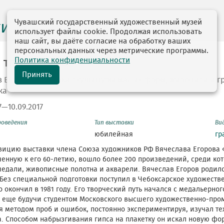
Чувашский государственный художественный музей
ги выставок
использует файлы cookie. Продолжая использовать
наш сайт, вы даёте согласие на обработку ваших
персональных данных через метрические программы.
Политика конфиденциальности
 творчества
Принять
 Егоров. Выставка скульптуры малых форм, живописи и г
ка
7—10.09.2017
роведения
Тип выставки
Ви
юбилейная
гр
зицию выставки члена Союза художников РФ Вячеслава Егорова 
енную к его 60-летию, вошло более 200 произведений, среди ко
едали, живописные полотна и акварели. Вячеслав Егоров родился
Без специальной подготовки поступил в Чебоксарское художеств
 окончил в 1981 году. Его творческий путь начался с медальерног
я еще будучи студентом Московского высшего художественно-пр
 методом проб и ошибок, постоянно экспериментируя, изучал т
. Способом набрызгивания гипса на плакетку он искал новую фо