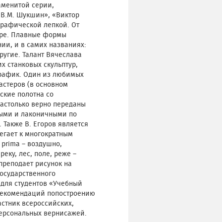
аменитой серии,
«В.М. Шукшин», «Виктор
графической лепкой. От
уре. Плавные формы
и, и в самих названиях:
ругие. Талант Вячеслава
х станковых скульптур,
график. Один из любимых
астеров (в основном
ские полотна со
настолько верно переданы
ными и лаконичными по
Также В. Егоров является
егает к многократным
 prima – воздушно,
еку, лес, поле, реже –
преподает рисунок на
осударственного
 для студентов «Учебный
 рекомендаций попостроению
астник всероссийских,
персональных вернисажей.