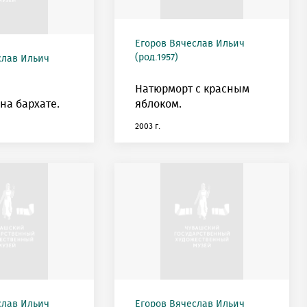
Егоров Вячеслав Ильич
(род.1957)
слав Ильич
Натюрморт с красным
на бархате.
яблоком.
2003 г.
слав Ильич
Егоров Вячеслав Ильич