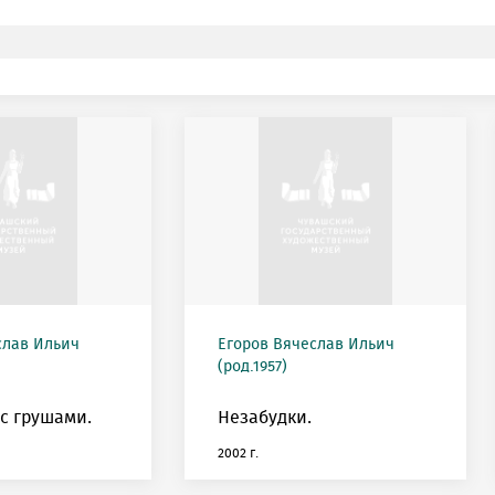
слав Ильич
Егоров Вячеслав Ильич
(род.1957)
с грушами.
Незабудки.
2002 г.