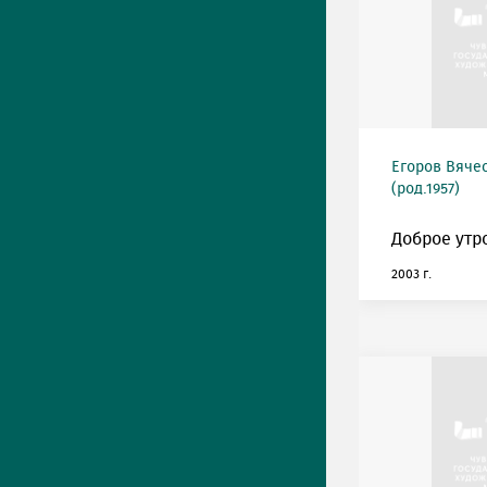
Егоров Вяче
(род.1957)
Доброе утро
2003 г.