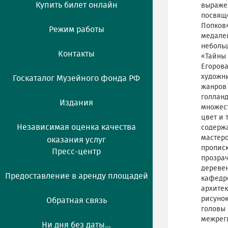
Купить билет онлайн
выражен
посвяще
Попков»
Режим работы
медалей
неболь
Контакты
«Тайны 
Егорова
художни
Госкаталог Музейного фонда РФ
жанров 
голланд
Издания
множест
цвет и 
Независимая оценка качества
содержа
мастеро
оказания услуг
прописк
Пресс-центр
прозрач
деревен
Предоставление в аренду площадей
кафедре
архитек
рисуно
Обратная связь
головы 
межреги
Ни дня без даты...