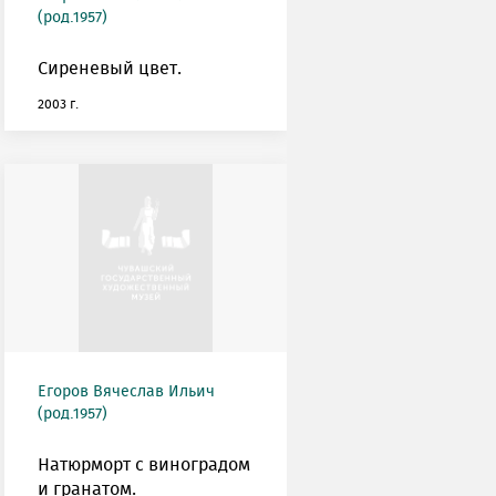
(род.1957)
Сиреневый цвет.
2003 г.
Егоров Вячеслав Ильич
(род.1957)
Натюрморт с виноградом
и гранатом.