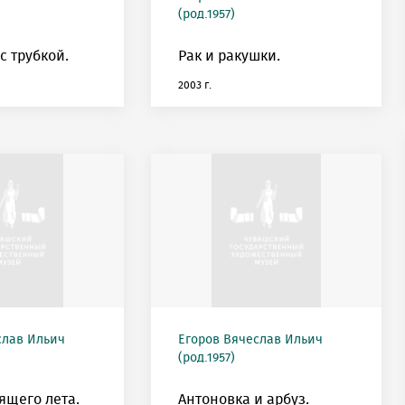
(род.1957)
с трубкой.
Рак и ракушки.
2003 г.
слав Ильич
Егоров Вячеслав Ильич
(род.1957)
ящего лета.
Антоновка и арбуз.