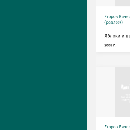
Егоров Вяче
(род.1957)
Яблоки и ц
2008 г.
Егоров Вяче