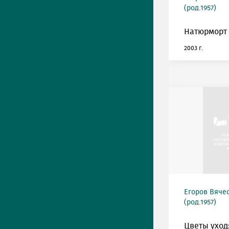
(род.1957)
Натюрморт 
2003 г.
Егоров Вяче
(род.1957)
Цветы уход