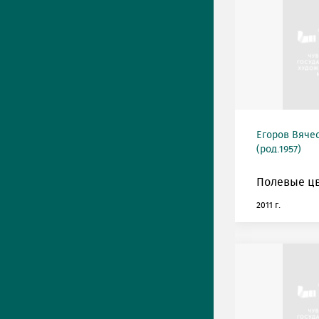
Егоров Вяче
(род.1957)
Полевые цв
2011 г.