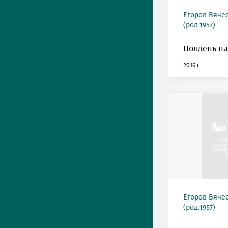
Егоров Вяче
(род.1957)
Полдень на
2016 г.
Егоров Вяче
(род.1957)