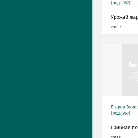
(род.1957)
Урожай жар
2010 г.
Егоров Вяче
(род.1957)
Грибная по
2011 г.