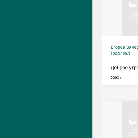
Егоров Вяче
(род.1957)
Доброе утро
2003 г.