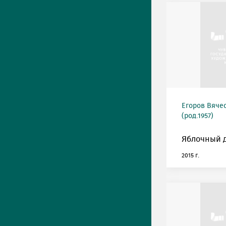
Егоров Вяче
(род.1957)
Яблочный д
2015 г.