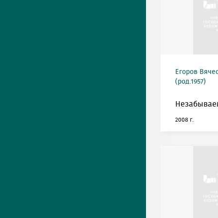
Егоров Вяче
(род.1957)
Незабываем
2008 г.