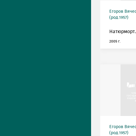
Егоров Вяче
(род.1957)
Натюрморт.
2005 г.
Егоров Вяче
(род.1957)