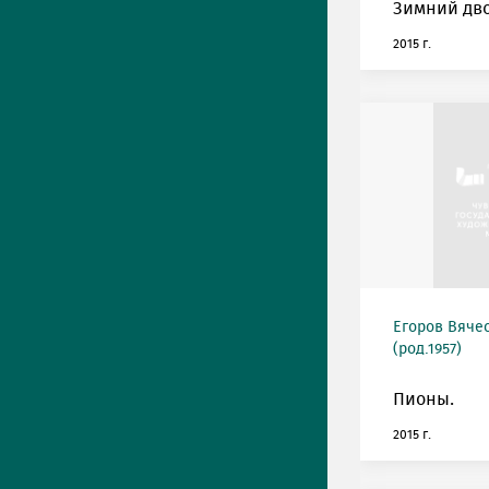
Зимний дво
2015 г.
Егоров Вяче
(род.1957)
Пионы.
2015 г.