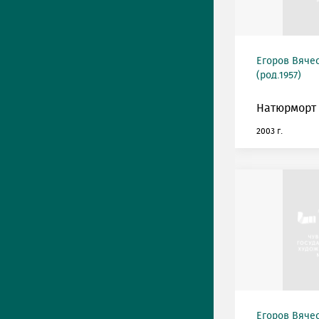
Егоров Вяче
(род.1957)
Натюрморт 
2003 г.
Егоров Вяче