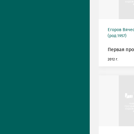
Егоров Вяче
(род.1957)
Первая про
2012 г.