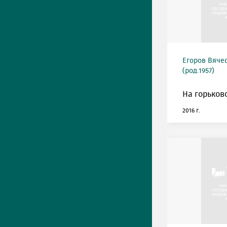
Егоров Вяче
(род.1957)
На горьков
2016 г.