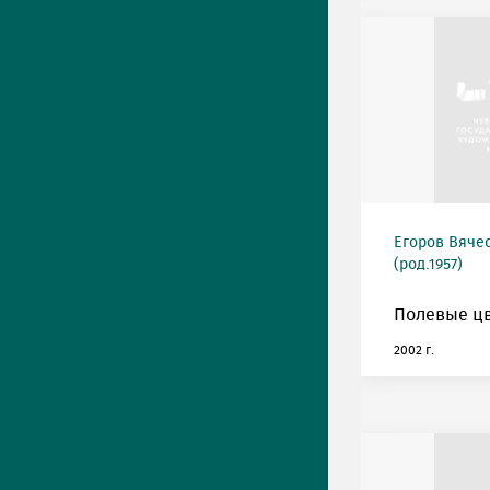
Егоров Вяче
(род.1957)
Полевые цв
2002 г.