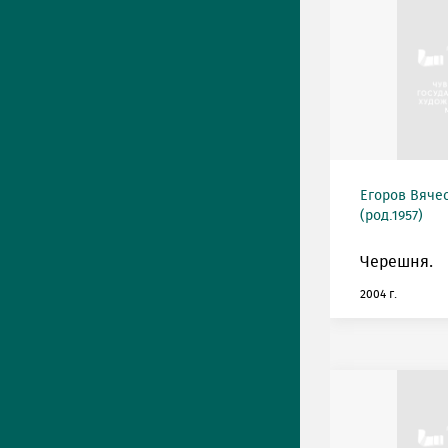
Егоров Вяче
(род.1957)
Черешня.
2004 г.