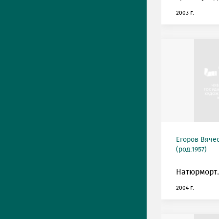
2003 г.
Егоров Вяче
(род.1957)
Натюрморт.
2004 г.