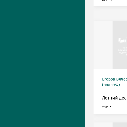
Егоров Вяче
(род.1957)
Летний дес
2011 г.