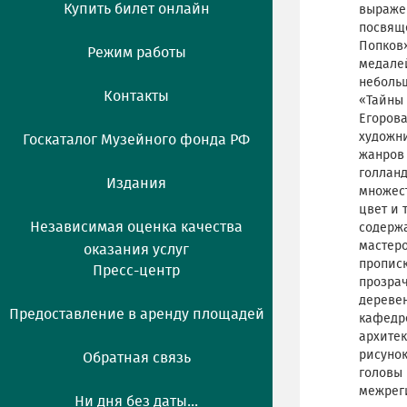
Купить билет онлайн
выражен
посвяще
Попков»
Режим работы
медалей
неболь
Контакты
«Тайны 
Егорова
художни
Госкаталог Музейного фонда РФ
жанров 
голланд
Издания
множест
цвет и 
Независимая оценка качества
содержа
мастеро
оказания услуг
прописк
Пресс-центр
прозрач
деревен
Предоставление в аренду площадей
кафедре
архитек
рисуно
Обратная связь
головы 
межреги
Ни дня без даты...