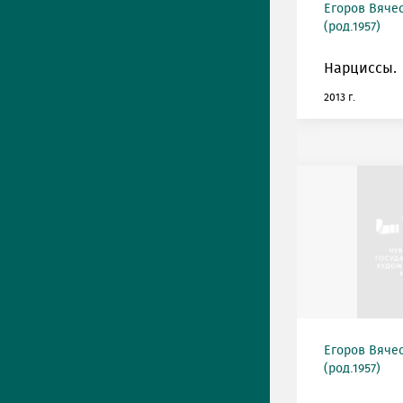
Егоров Вяче
(род.1957)
Нарциссы.
2013 г.
Егоров Вяче
(род.1957)