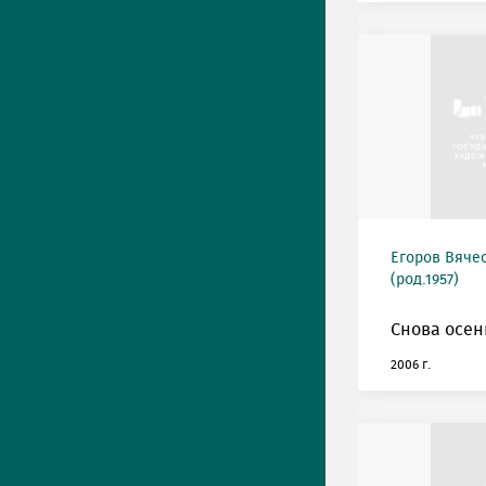
Егоров Вяче
(род.1957)
Снова осен
2006 г.