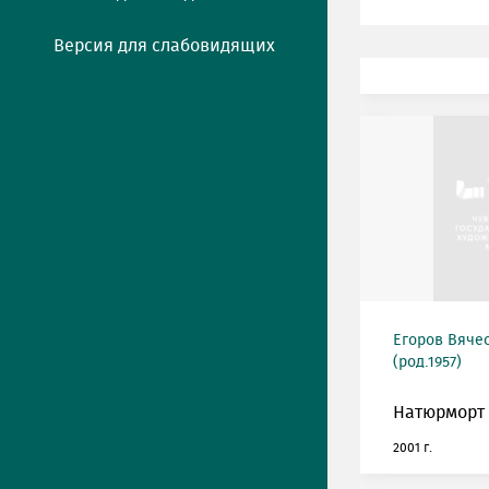
Версия для слабовидящих
Егоров Вяче
(род.1957)
Натюрморт 
2001 г.