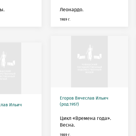
ы.
Леонардо.
1989 г.
Егоров Вячеслав Ильич
(род.1957)
слав Ильич
Цикл «Времена года».
Весна.
1989 г.