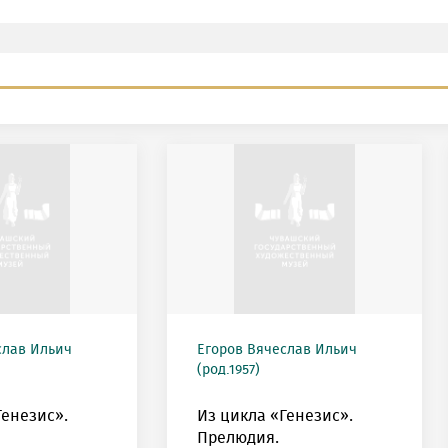
слав Ильич
Егоров Вячеслав Ильич
(род.1957)
Генезис».
Из цикла «Генезис».
Прелюдия.