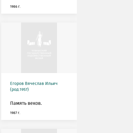
1986 г.
Егоров Вячеслав Ильич
(род.1957)
Память веков.
1987 г.