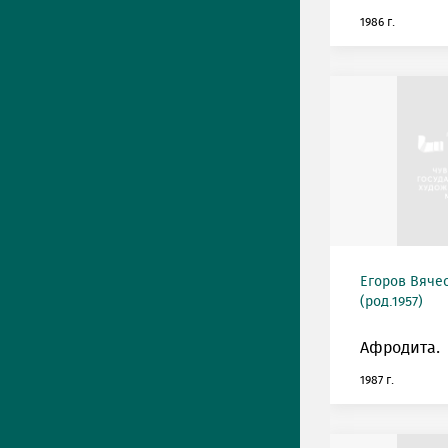
1986 г.
Егоров Вяче
(род.1957)
Афродита.
1987 г.