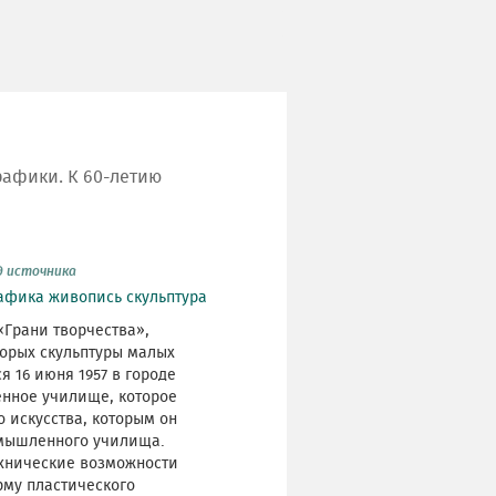
рафики. К 60-летию
д источника
афика
живопись
скульптура
«Грани творчества»,
торых скульптуры малых
 16 июня 1957 в городе
енное училище, которое
о искусства, которым он
омышленного училища.
ехнические возможности
рму пластического