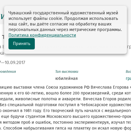
Чувашский государственный художественный музей
ги выставок
использует файлы cookie. Продолжая использовать
наш сайт, вы даёте согласие на обработку ваших
персональных данных через метрические программы.
Политика конфиденциальности
 творчества
Принять
 Егоров. Выставка скульптуры малых форм, живописи и г
ка
7—10.09.2017
роведения
Тип выставки
Ви
юбилейная
гр
зицию выставки члена Союза художников РФ Вячеслава Егорова 
енную к его 60-летию, вошло более 200 произведений, среди ко
едали, живописные полотна и акварели. Вячеслав Егоров родился
Без специальной подготовки поступил в Чебоксарское художеств
 окончил в 1981 году. Его творческий путь начался с медальерног
я еще будучи студентом Московского высшего художественно-пр
 методом проб и ошибок, постоянно экспериментируя, изучал т
. Способом набрызгивания гипса на плакетку он искал новую фо