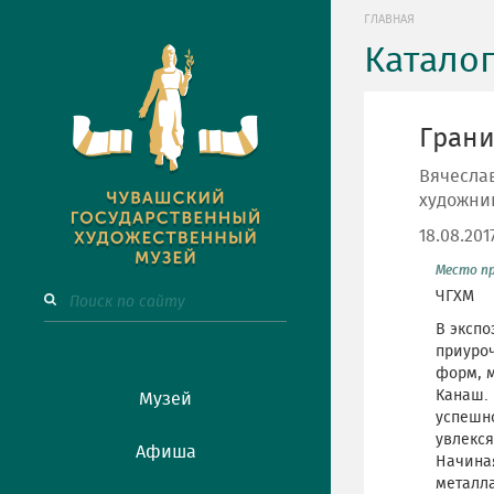
ГЛАВНАЯ
Катало
Грани
Вячеслав
художни
18.08.201
Место п
ЧГХМ
В экспо
приуроч
форм, м
Канаш. 
Музей
успешно
увлекс
Афиша
Начиная
металла