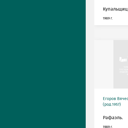
Купальщиц
1989 г.
Егоров Вяче
(род.1957)
Рафаэль.
1989 г.