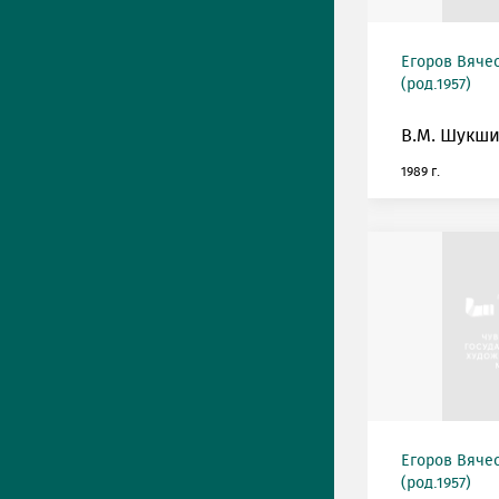
Егоров Вяче
(род.1957)
В.М. Шукши
1989 г.
Егоров Вяче
(род.1957)