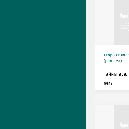
Егоров Вяче
(род.1957)
Тайны всел
1987 г.