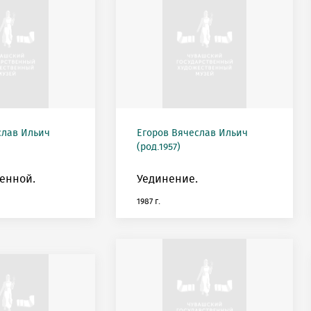
слав Ильич
Егоров Вячеслав Ильич
(род.1957)
енной.
Уединение.
1987 г.