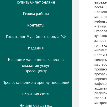
Купить билет онлайн
выражен
посвяще
Попков»
Режим работы
медалей
неболь
Контакты
«Тайны 
Егорова
художни
Госкаталог Музейного фонда РФ
жанров 
голланд
Издания
множест
цвет и 
Независимая оценка качества
содержа
мастеро
оказания услуг
прописк
Пресс-центр
прозрач
деревен
Предоставление в аренду площадей
кафедре
архитек
рисуно
Обратная связь
головы 
межреги
Ни дня без даты...