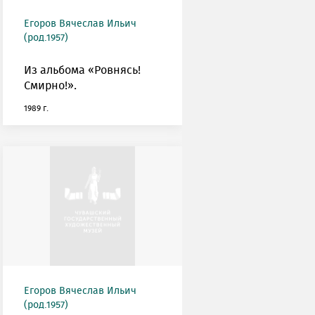
Егоров Вячеслав Ильич
(род.1957)
Из альбома «Ровнясь!
Смирно!».
1989 г.
Егоров Вячеслав Ильич
(род.1957)