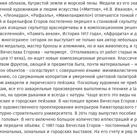
ия облаков, бугристой земли и морской пены. Медали из его зн
нной художникам и людям искусства («Миттов», «К.В. Иванов», 
, «Леонардо», «Рафаэль», «Микеланджело») отличаются тонкой 
 и барельефов Егоров постепенно перешел к станковой скульпт
ших изящных скульптур красноречивы и в композиционном решени
вселенной», «Память веков», История 1917 года», «Афродита» и д
 многогранен: сегодня он выступает не только как автор небольши
к-медальер, мастер бронзы и алюминия, но и как живописец и 
Вячеслава Егорова - натюрморт.. Отталкиваясь от работ старых м
цев 17 века), он ищет новые композиционные решения. Классиче
вом фруктов, овощей и предметов быта, почти материальные – 
тон объектов - соседствуют с совершенно иными: минималистич
нию, со сдержанным колоритом и умеренной цветовой палитрой. 
м акварели и лирического пейзажа. Поскольку художник не приб
ам, все его акварельные произведения выполнены в технике a la
но, на одном дыхании и всегда с натуры. Чаще всего это виды на р
ские и городские пейзажи. В настоящее время Вячеслав Егоров 
 художественного проектирования интерьеров Нижегородского г
турно-строительного университета. В 2014 году выпустил пособие
к головы». В него включено большое количество иллюстраций и
и передаче объёма. С 1987 года Вячеслав Егоров – постоянный уч
ональных, зональных и городских выставок. На его счету и ряд 