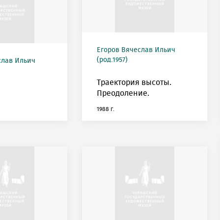
Егоров Вячеслав Ильич
(род.1957)
слав Ильич
Траектория высоты.
Преодоление.
1988 г.