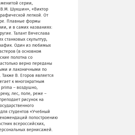
аменитой серии,
«В.М. Шукшин», «Виктор
графической лепкой. От
уре. Плавные формы
и, и в самих названиях:
ругие. Талант Вячеслава
х станковых скульптур,
график. Один из любимых
астеров (в основном
ские полотна со
настолько верно переданы
ными и лаконичными по
Также В. Егоров является
егает к многократным
 prima – воздушно,
еку, лес, поле, реже –
преподает рисунок на
осударственного
 для студентов «Учебный
 рекомендаций попостроению
астник всероссийских,
персональных вернисажей.