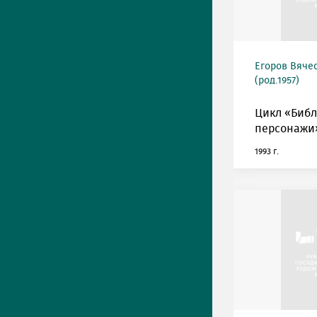
Егоров Вяче
(род.1957)
Цикл «Биб
персонажи»
1993 г.