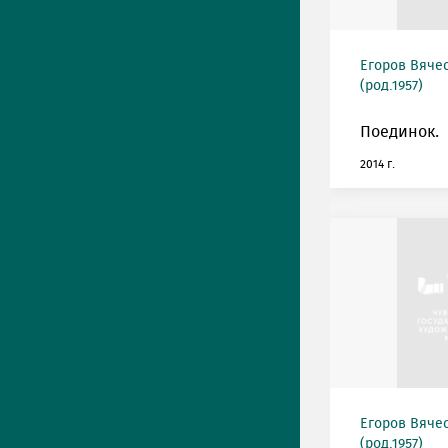
Егоров Вяче
(род.1957)
Поединок.
2014 г.
Егоров Вяче
(род.1957)