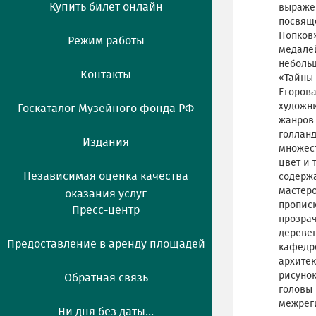
Купить билет онлайн
выражен
посвяще
Попков»
Режим работы
медалей
неболь
Контакты
«Тайны 
Егорова
художни
Госкаталог Музейного фонда РФ
жанров 
голланд
Издания
множест
цвет и 
Независимая оценка качества
содержа
мастеро
оказания услуг
прописк
Пресс-центр
прозрач
деревен
Предоставление в аренду площадей
кафедре
архитек
рисуно
Обратная связь
головы 
межреги
Ни дня без даты...