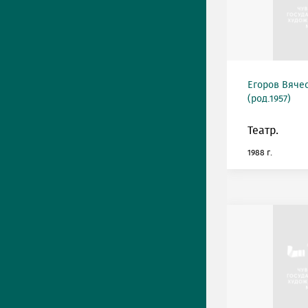
Егоров Вяче
(род.1957)
Театр.
1988 г.