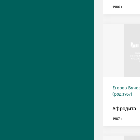
1986 г.
Егоров Вяче
(род.1957)
Афродита.
1987 г.