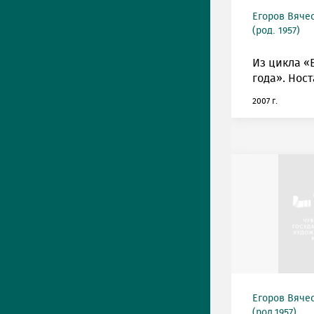
Егоров Вяче
(род. 1957)
Из цикла «
года». Ност
2007 г.
Егоров Вяче
(род.1957)