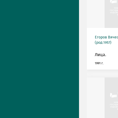
Егоров Вяче
(род.1957)
Лица.
1991 г.