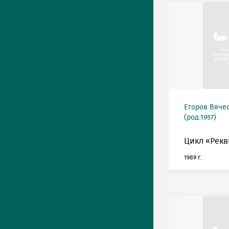
Егоров Вяче
(род.1957)
Цикл «Рекв
1989 г.