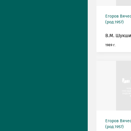
Егоров Вяче
(род.1957)
В.М. Шукши
1989 г.
Егоров Вяче
(род.1957)