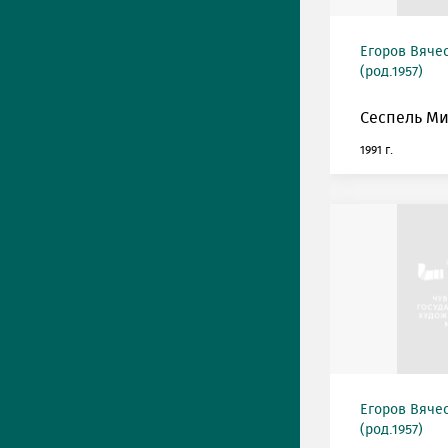
Егоров Вяче
(род.1957)
Сеспель М
1991 г.
Егоров Вяче
(род.1957)