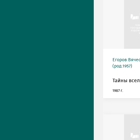
Егоров Вяче
(род.1957)
Тайны всел
1987 г.