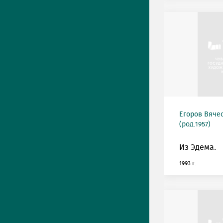
Егоров Вяче
(род.1957)
Из Эдема.
1993 г.