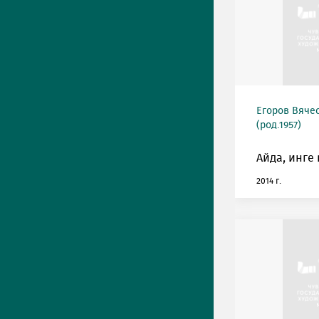
Егоров Вяче
(род.1957)
Айда, инге
2014 г.