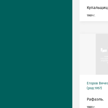
Купальщиц
1989 г.
Егоров Вяче
(род.1957)
Рафаэль.
1989 г.