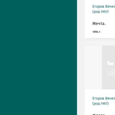
Егоров Вяче
(род.1957)
Мечта.
1994 г.
Егоров Вяче
(род.1957)