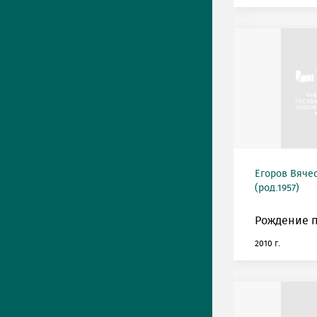
Егоров Вяче
(род.1957)
Рождение п
2010 г.