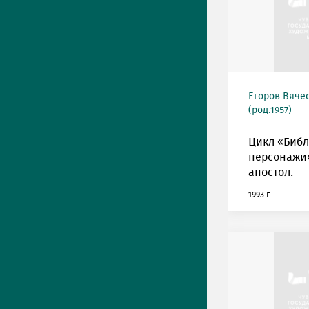
Егоров Вяче
(род.1957)
Цикл «Биб
персонажи»
апостол.
1993 г.