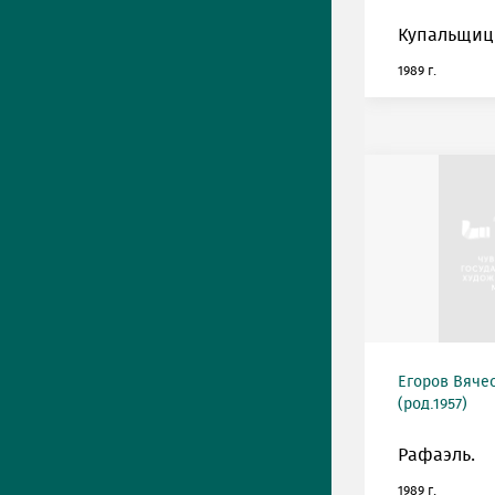
Купальщиц
1989 г.
Егоров Вяче
(род.1957)
Рафаэль.
1989 г.