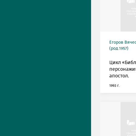
Егоров Вяче
(род.1957)
Цикл «Биб
персонажи»
апостол.
1993 г.