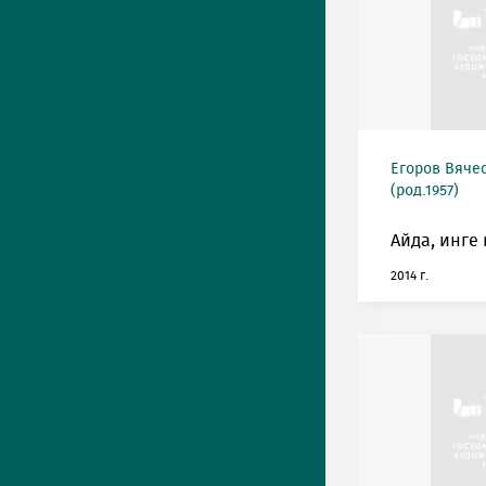
Егоров Вяче
(род.1957)
Айда, инге
2014 г.