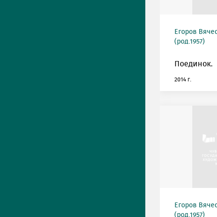
Егоров Вяче
(род.1957)
Поединок.
2014 г.
Егоров Вяче
(род.1957)