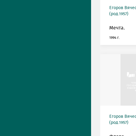
Егоров Вяче
(род.1957)
Мечта.
1994 г.
Егоров Вяче
(род.1957)