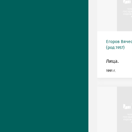
Егоров Вяче
(род.1957)
Лица.
1991 г.