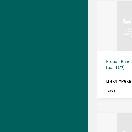
Егоров Вяче
(род.1957)
Цикл «Рекв
1989 г.