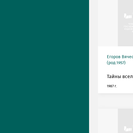
Егоров Вяче
(род.1957)
Тайны всел
1987 г.