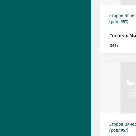
Егоров Вяче
(род.1957)
Сеспель М
1991 г.
Егоров Вяче
(род.1957)