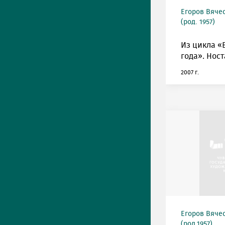
Егоров Вяче
(род. 1957)
Из цикла «
года». Ност
2007 г.
Егоров Вяче
(род.1957)