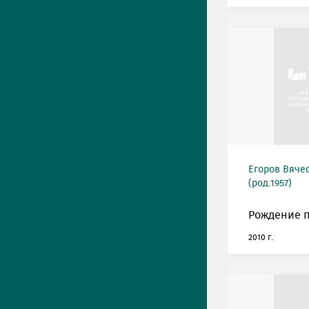
Егоров Вяче
(род.1957)
Рождение п
2010 г.