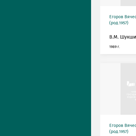
Егоров Вяче
(род.1957)
В.М. Шукши
1989 г.
Егоров Вяче
(род.1957)