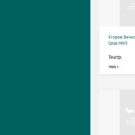
Егоров Вяче
(род.1957)
Театр.
1988 г.