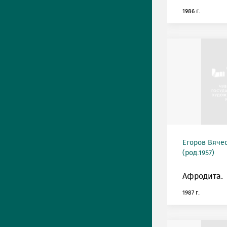
1986 г.
Егоров Вяче
(род.1957)
Афродита.
1987 г.