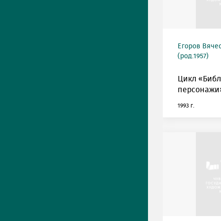
Егоров Вяче
(род.1957)
Цикл «Биб
персонажи»
1993 г.