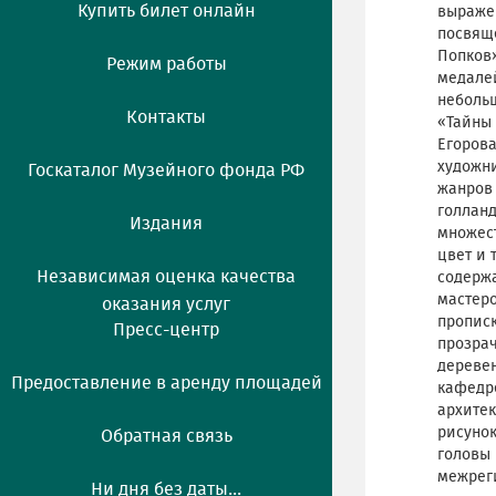
Купить билет онлайн
выражен
посвяще
Попков»
Режим работы
медалей
неболь
Контакты
«Тайны 
Егорова
художни
Госкаталог Музейного фонда РФ
жанров 
голланд
Издания
множест
цвет и 
Независимая оценка качества
содержа
мастеро
оказания услуг
прописк
Пресс-центр
прозрач
деревен
Предоставление в аренду площадей
кафедре
архитек
рисуно
Обратная связь
головы 
межреги
Ни дня без даты...