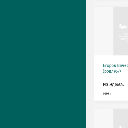
Егоров Вяче
(род.1957)
Из Эдема.
1993 г.