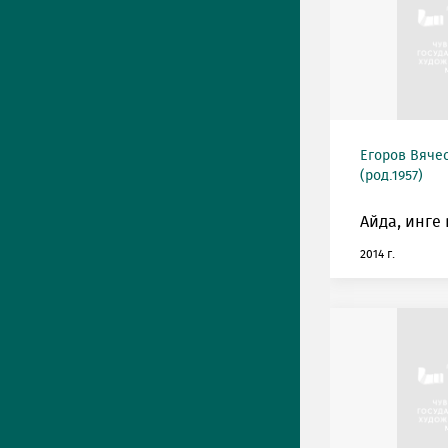
Егоров Вяче
(род.1957)
Айда, инге
2014 г.