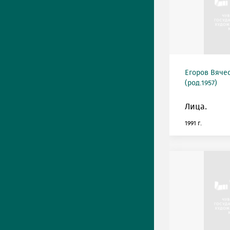
Егоров Вяче
(род.1957)
Лица.
1991 г.