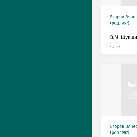
Егоров Вяче
(род.1957)
В.М. Шукши
1989 г.
Егоров Вяче
(род.1957)