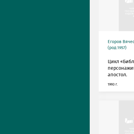
Егоров Вяче
(род.1957)
Цикл «Биб
персонажи»
апостол.
1993 г.