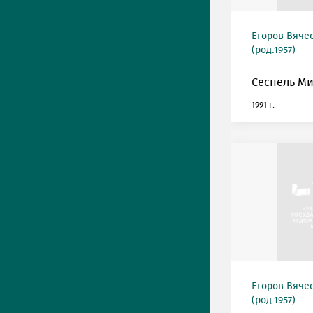
Егоров Вяче
(род.1957)
Сеспель М
1991 г.
Егоров Вяче
(род.1957)