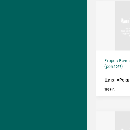
Егоров Вяче
(род.1957)
Цикл «Рекв
1989 г.