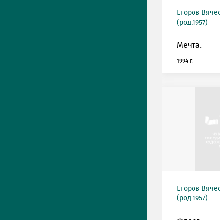
Егоров Вяче
(род.1957)
Мечта.
1994 г.
Егоров Вяче
(род.1957)