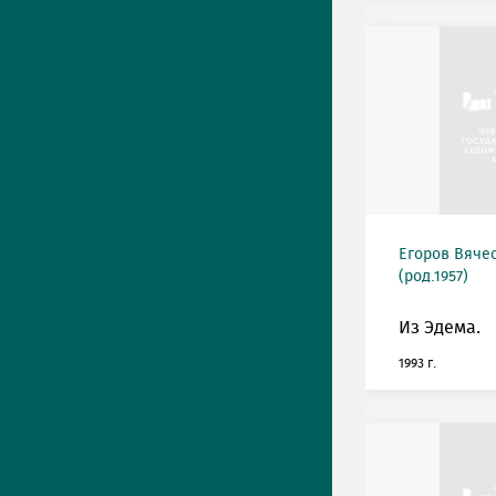
Егоров Вяче
(род.1957)
Из Эдема.
1993 г.