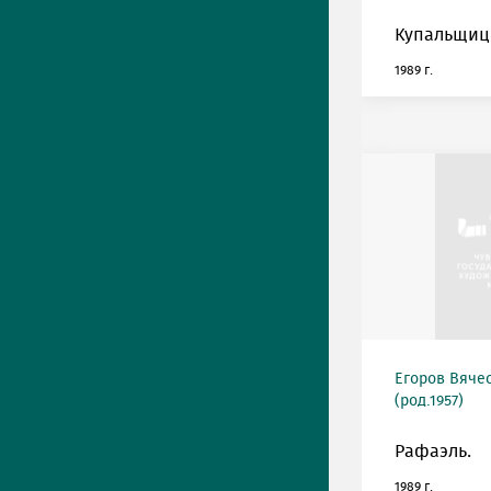
Купальщиц
1989 г.
Егоров Вяче
(род.1957)
Рафаэль.
1989 г.