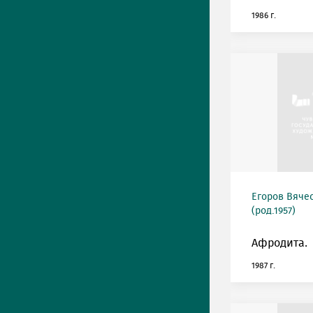
1986 г.
Егоров Вяче
(род.1957)
Афродита.
1987 г.