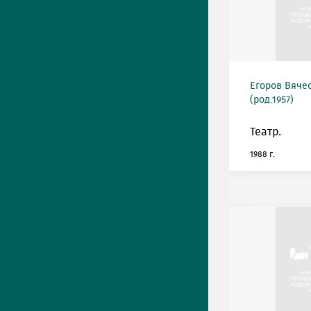
Егоров Вяче
(род.1957)
Театр.
1988 г.