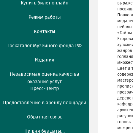
Купить билет онлайн
выражен
посвяще
Попков»
Режим работы
медалей
неболь
Контакты
«Тайны 
Егорова
художни
Госкаталог Музейного фонда РФ
жанров 
голланд
Издания
множест
цвет и 
Независимая оценка качества
содержа
мастеро
оказания услуг
прописк
Пресс-центр
прозрач
деревен
Предоставление в аренду площадей
кафедре
архитек
рисуно
Обратная связь
головы 
межреги
Ни дня без даты...