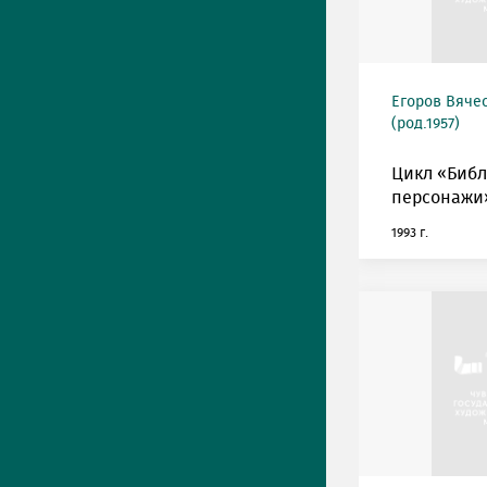
Егоров Вяче
(род.1957)
Цикл «Биб
персонажи»
1993 г.