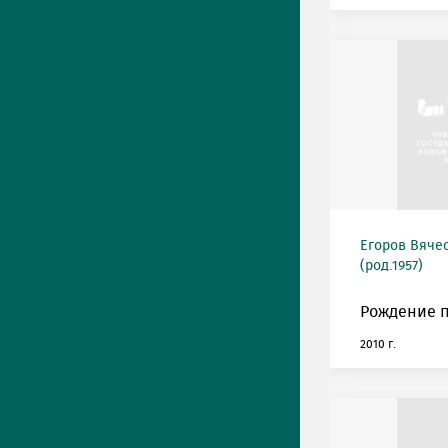
Егоров Вяче
(род.1957)
Рождение п
2010 г.