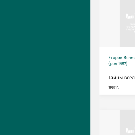
Егоров Вяче
(род.1957)
Тайны всел
1987 г.