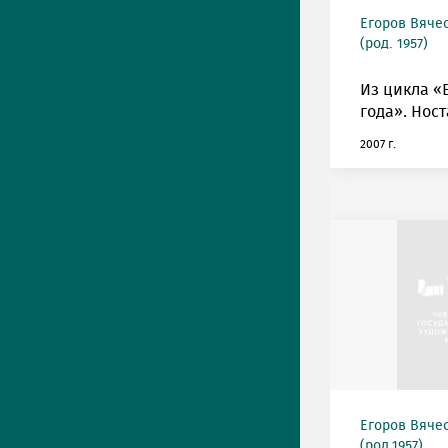
Егоров Вяче
(род. 1957)
Из цикла «
года». Ност
2007 г.
Егоров Вяче
(род.1957)