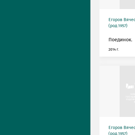
Егоров Вяче
(род.1957)
Поединок.
2014 г.
Егоров Вяче
(род.1957)