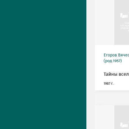
Егоров Вяче
(род.1957)
Тайны всел
1987 г.