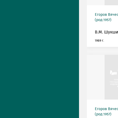
Егоров Вяче
(род.1957)
В.М. Шукши
1989 г.
Егоров Вяче
(род.1957)