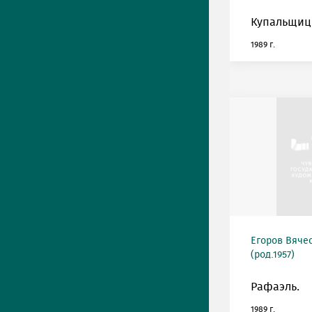
Купальщиц
1989 г.
Егоров Вяче
(род.1957)
Рафаэль.
1989 г.