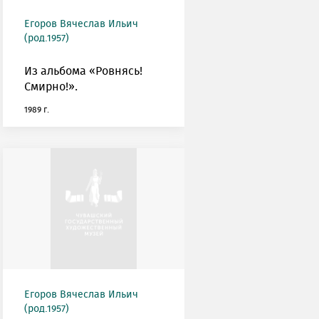
Егоров Вячеслав Ильич
(род.1957)
Из альбома «Ровнясь!
Смирно!».
1989 г.
Егоров Вячеслав Ильич
(род.1957)