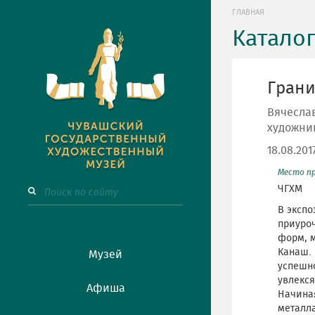
ГЛАВНАЯ
Катало
Грани
Вячеслав
художни
18.08.201
Место п
ЧГХМ
В экспо
приуроч
форм, м
Канаш. 
Музей
успешно
увлекс
Афиша
Начиная
металла