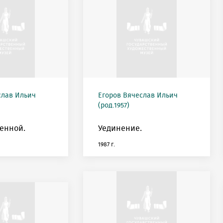
слав Ильич
Егоров Вячеслав Ильич
(род.1957)
енной.
Уединение.
1987 г.