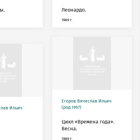
ы.
Леонардо.
1989 г.
Егоров Вячеслав Ильич
(род.1957)
слав Ильич
Цикл «Времена года».
Весна.
1989 г.