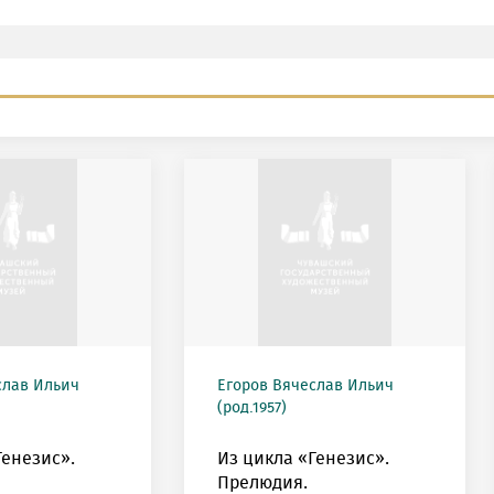
слав Ильич
Егоров Вячеслав Ильич
(род.1957)
Генезис».
Из цикла «Генезис».
Прелюдия.