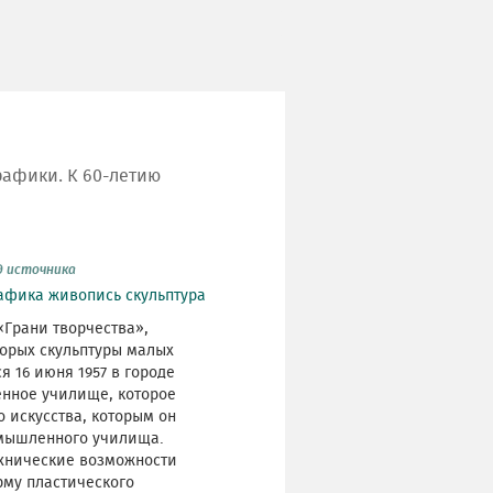
рафики. К 60-летию
д источника
афика
живопись
скульптура
«Грани творчества»,
торых скульптуры малых
 16 июня 1957 в городе
енное училище, которое
о искусства, которым он
омышленного училища.
ехнические возможности
рму пластического