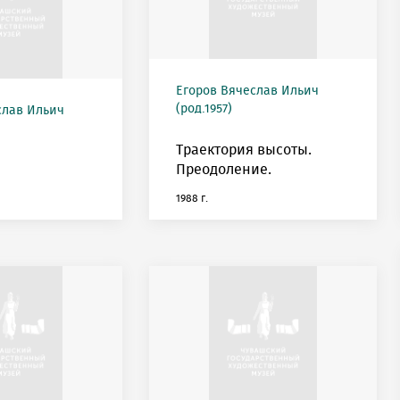
Егоров Вячеслав Ильич
(род.1957)
слав Ильич
Траектория высоты.
Преодоление.
1988 г.