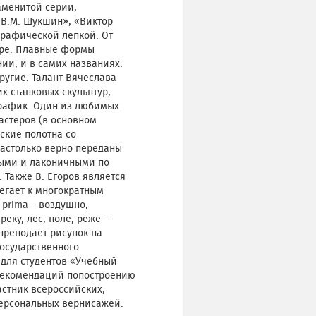
аменитой серии,
«В.М. Шукшин», «Виктор
графической лепкой. От
уре. Плавные формы
и, и в самих названиях:
ругие. Талант Вячеслава
х станковых скульптур,
график. Один из любимых
астеров (в основном
ские полотна со
настолько верно переданы
ными и лаконичными по
Также В. Егоров является
егает к многократным
 prima – воздушно,
еку, лес, поле, реже –
преподает рисунок на
осударственного
 для студентов «Учебный
 рекомендаций попостроению
астник всероссийских,
персональных вернисажей.