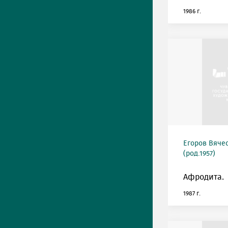
1986 г.
Егоров Вяче
(род.1957)
Афродита.
1987 г.