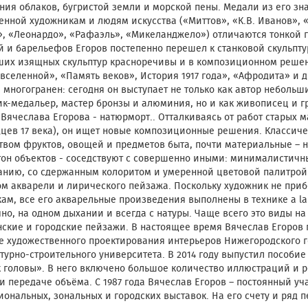
ия облаков, бугристой земли и морской пены. Медали из его зн
нной художникам и людям искусства («Миттов», «К.В. Иванов», 
, «Леонардо», «Рафаэль», «Микеланджело») отличаются тонкой 
 и барельефов Егоров постепенно перешел к станковой скульпт
ших изящных скульптур красноречивы и в композиционном решени
вселенной», «Память веков», История 1917 года», «Афродита» и д
 многогранен: сегодня он выступает не только как автор небольши
к-медальер, мастер бронзы и алюминия, но и как живописец и 
Вячеслава Егорова - натюрморт.. Отталкиваясь от работ старых м
цев 17 века), он ищет новые композиционные решения. Классиче
вом фруктов, овощей и предметов быта, почти материальные – 
тон объектов - соседствуют с совершенно иными: минималистич
нию, со сдержанным колоритом и умеренной цветовой палитрой. 
м акварели и лирического пейзажа. Поскольку художник не приб
ам, все его акварельные произведения выполнены в технике a la
но, на одном дыхании и всегда с натуры. Чаще всего это виды на р
ские и городские пейзажи. В настоящее время Вячеслав Егоров 
 художественного проектирования интерьеров Нижегородского г
турно-строительного университета. В 2014 году выпустил пособие
к головы». В него включено большое количество иллюстраций и
и передаче объёма. С 1987 года Вячеслав Егоров – постоянный уч
ональных, зональных и городских выставок. На его счету и ряд 