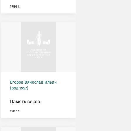
1986 г.
Егоров Вячеслав Ильич
(род.1957)
Память веков.
1987 г.