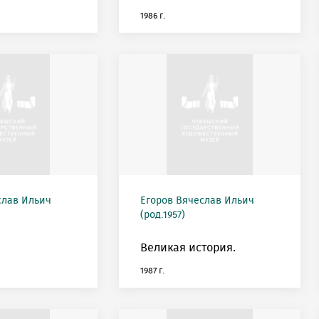
1986 г.
слав Ильич
Егоров Вячеслав Ильич
(род.1957)
Великая история.
1987 г.