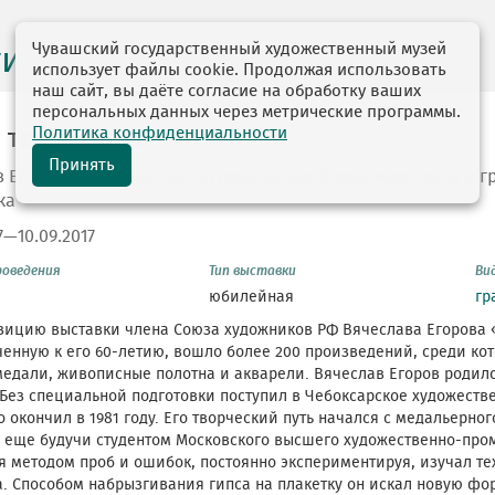
Чувашский государственный художественный музей
ги выставок
использует файлы cookie. Продолжая использовать
наш сайт, вы даёте согласие на обработку ваших
персональных данных через метрические программы.
Политика конфиденциальности
 творчества
Принять
 Егоров. Выставка скульптуры малых форм, живописи и г
ка
7—10.09.2017
роведения
Тип выставки
Ви
юбилейная
гр
зицию выставки члена Союза художников РФ Вячеслава Егорова 
енную к его 60-летию, вошло более 200 произведений, среди ко
едали, живописные полотна и акварели. Вячеслав Егоров родился
Без специальной подготовки поступил в Чебоксарское художеств
 окончил в 1981 году. Его творческий путь начался с медальерног
я еще будучи студентом Московского высшего художественно-пр
 методом проб и ошибок, постоянно экспериментируя, изучал т
. Способом набрызгивания гипса на плакетку он искал новую фо