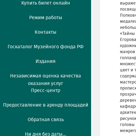
Купить билет онлайн
выражен
посвяще
Попков»
Режим работы
медалей
неболь
Контакты
«Тайны 
Егорова
художни
Госкаталог Музейного фонда РФ
жанров 
голланд
Издания
множест
цвет и 
Независимая оценка качества
содержа
мастеро
оказания услуг
прописк
Пресс-центр
прозрач
деревен
Предоставление в аренду площадей
кафедре
архитек
рисуно
Обратная связь
головы 
межреги
Ни дня без даты...