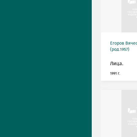
Егоров Вяче
(род.1957)
Лица.
1991 г.