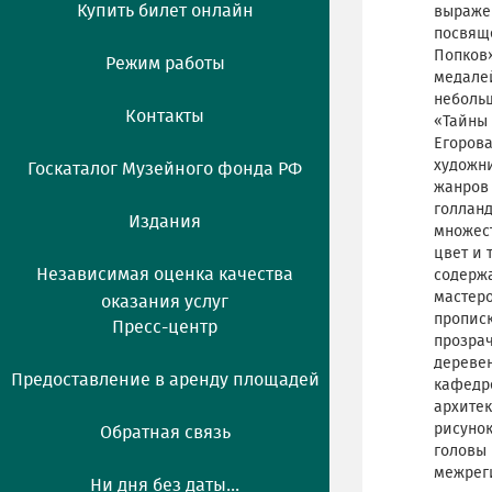
Купить билет онлайн
выражен
посвяще
Попков»
Режим работы
медалей
неболь
Контакты
«Тайны 
Егорова
художни
Госкаталог Музейного фонда РФ
жанров 
голланд
Издания
множест
цвет и 
Независимая оценка качества
содержа
мастеро
оказания услуг
прописк
Пресс-центр
прозрач
деревен
Предоставление в аренду площадей
кафедре
архитек
рисуно
Обратная связь
головы 
межреги
Ни дня без даты...