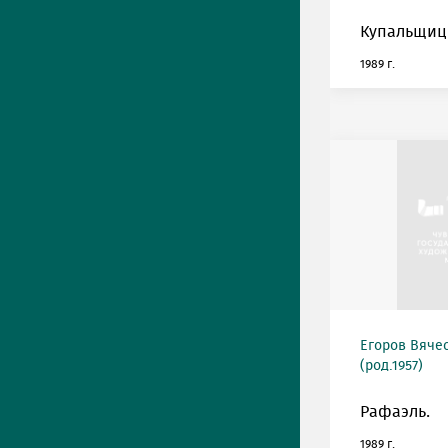
Купальщиц
1989 г.
Егоров Вяче
(род.1957)
Рафаэль.
1989 г.