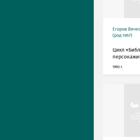
Егоров Вяче
(род.1957)
Цикл «Биб
персонажи»
1993 г.