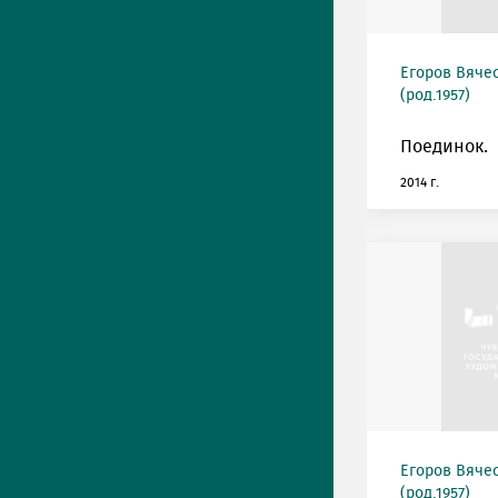
Егоров Вяче
(род.1957)
Поединок.
2014 г.
Егоров Вяче
(род.1957)