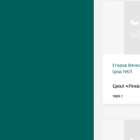
Егоров Вяче
(род.1957)
Цикл «Рекв
1989 г.