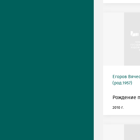
Егоров Вяче
(род.1957)
Рождение п
2010 г.