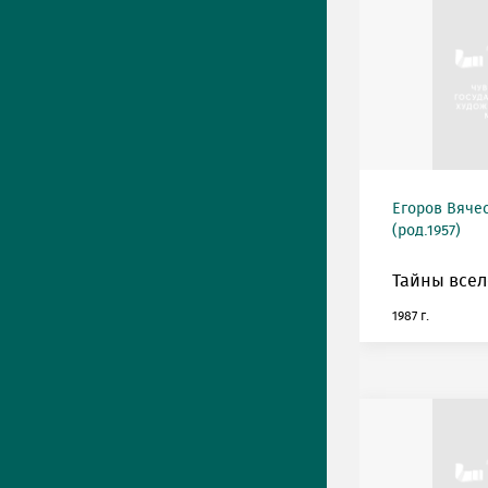
Егоров Вяче
(род.1957)
Тайны всел
1987 г.