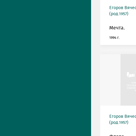
Егоров Вяче
(род.1957)
Мечта.
1994 г.
Егоров Вяче
(род.1957)