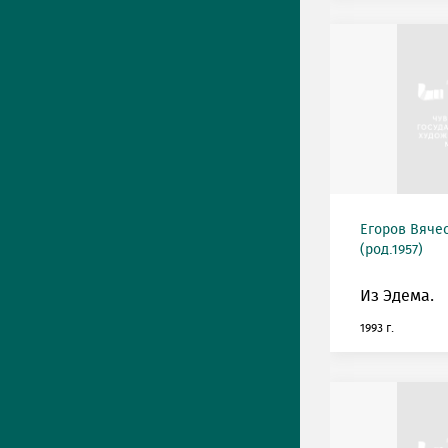
Егоров Вяче
(род.1957)
Из Эдема.
1993 г.