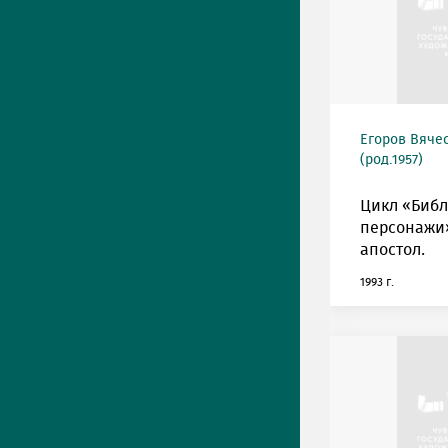
Егоров Вяче
(род.1957)
Цикл «Биб
персонажи»
апостол.
1993 г.