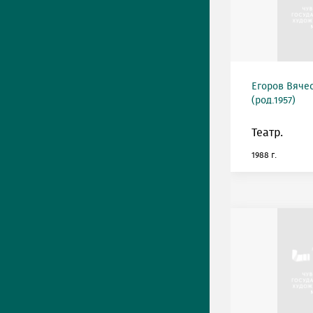
Егоров Вяче
(род.1957)
Театр.
1988 г.