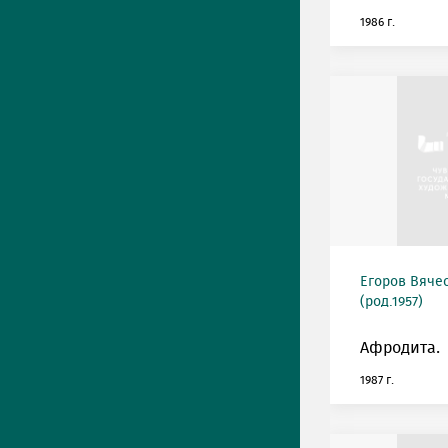
1986 г.
Егоров Вяче
(род.1957)
Афродита.
1987 г.