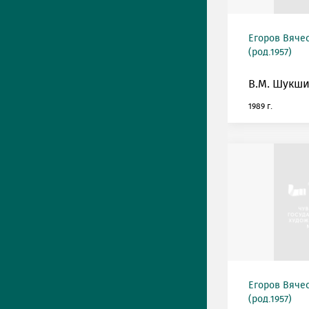
Егоров Вяче
(род.1957)
В.М. Шукши
1989 г.
Егоров Вяче
(род.1957)