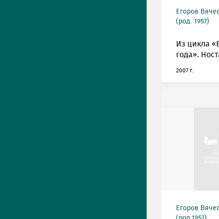
Егоров Вяче
(род. 1957)
Из цикла «
года». Ност
2007 г.
Егоров Вяче
(род.1957)