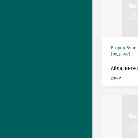
Егоров Вяче
(род.1957)
Айда, инге
2014 г.