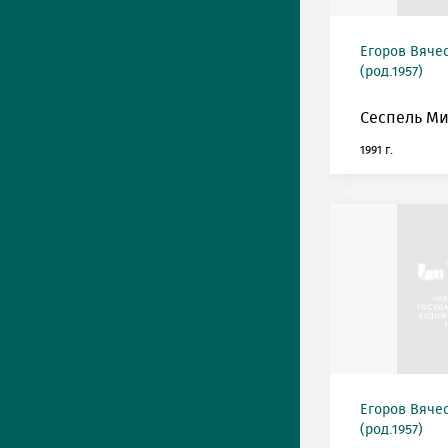
Егоров Вяче
(род.1957)
Сеспель М
1991 г.
Егоров Вяче
(род.1957)