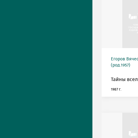
Егоров Вяче
(род.1957)
Тайны всел
1987 г.