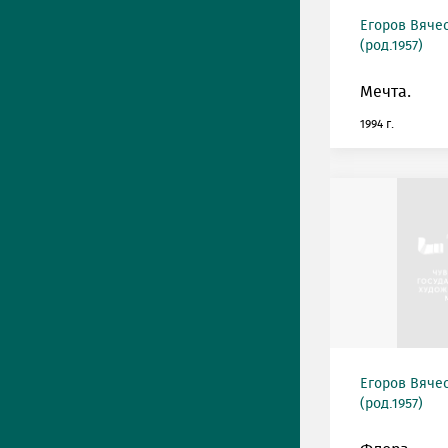
Егоров Вяче
(род.1957)
Мечта.
1994 г.
Егоров Вяче
(род.1957)