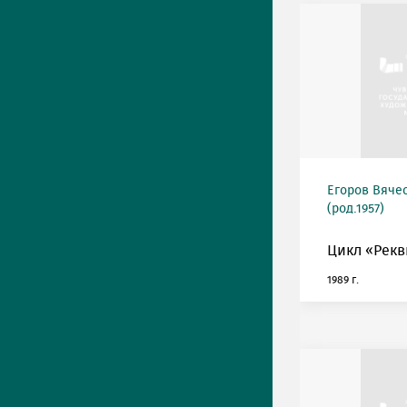
Егоров Вяче
(род.1957)
Цикл «Рекв
1989 г.