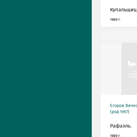
Купальщиц
1989 г.
Егоров Вяче
(род.1957)
Рафаэль.
1989 г.