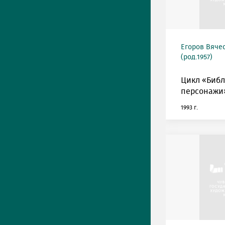
Егоров Вяче
(род.1957)
Цикл «Биб
персонажи»
1993 г.