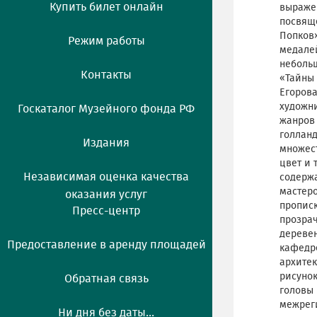
Купить билет онлайн
выражен
посвяще
Попков»
Режим работы
медалей
неболь
Контакты
«Тайны 
Егорова
художни
Госкаталог Музейного фонда РФ
жанров 
голланд
Издания
множест
цвет и 
Независимая оценка качества
содержа
мастеро
оказания услуг
прописк
Пресс-центр
прозрач
деревен
Предоставление в аренду площадей
кафедре
архитек
рисуно
Обратная связь
головы 
межреги
Ни дня без даты...