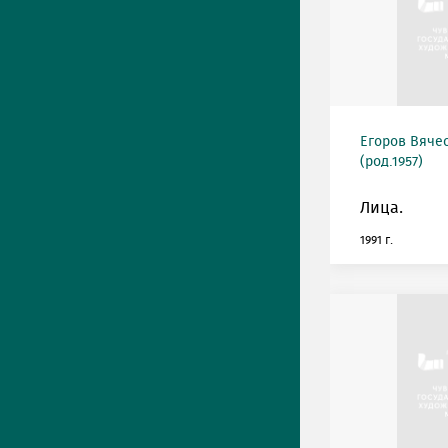
Егоров Вяче
(род.1957)
Лица.
1991 г.