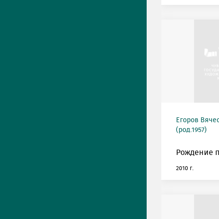
Егоров Вяче
(род.1957)
Рождение п
2010 г.