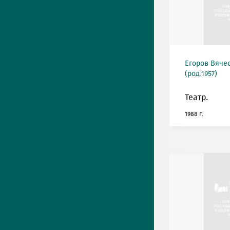
Егоров Вяче
(род.1957)
Театр.
1988 г.