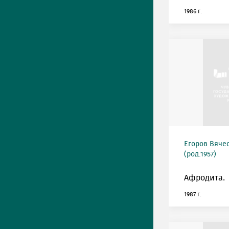
1986 г.
Егоров Вяче
(род.1957)
Афродита.
1987 г.