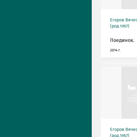
Егоров Вяче
(род.1957)
Поединок.
2014 г.
Егоров Вяче
(род.1957)