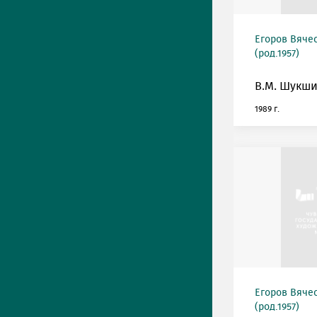
Егоров Вяче
(род.1957)
В.М. Шукши
1989 г.
Егоров Вяче
(род.1957)