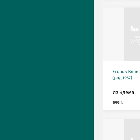
Егоров Вяче
(род.1957)
Из Эдема.
1993 г.