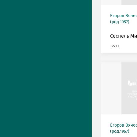
Егоров Вяче
(род.1957)
Сеспель М
1991 г.
Егоров Вяче
(род.1957)