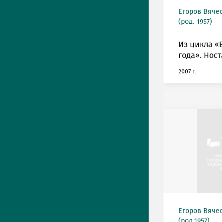
Егоров Вяче
(род. 1957)
Из цикла «
года». Ност
2007 г.
Егоров Вяче
(род.1957)