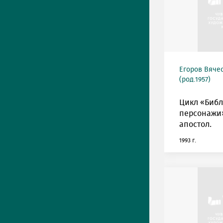
Егоров Вяче
(род.1957)
Цикл «Биб
персонажи»
апостол.
1993 г.