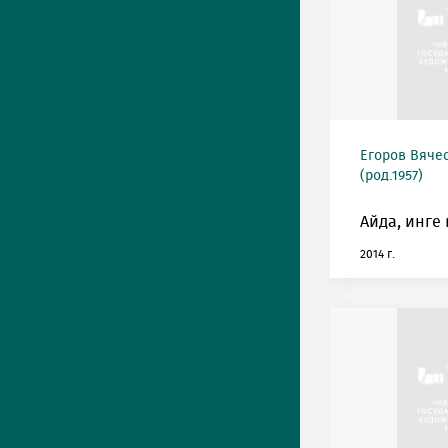
Егоров Вяче
(род.1957)
Айда, инге
2014 г.