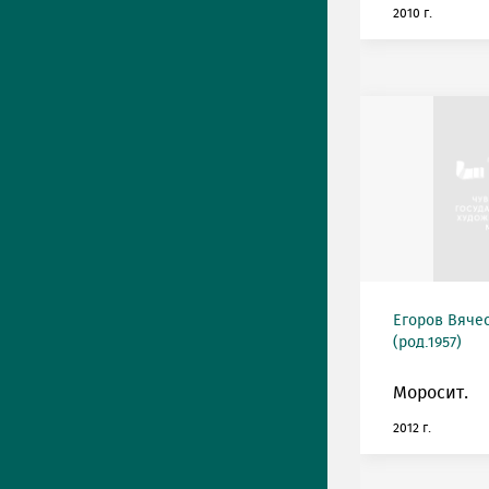
2010 г.
Егоров Вяче
(род.1957)
Моросит.
2012 г.