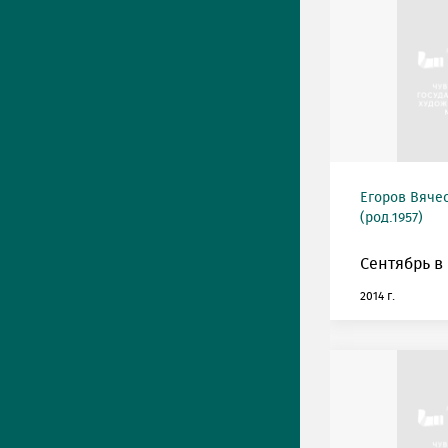
Егоров Вяче
(род.1957)
Сентябрь в
2014 г.