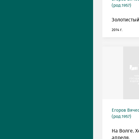
(род.1957)
Золотистый
2014 г.
Егоров Вяче
(род.1957)
На Волге. 
апреля.