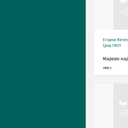
Егоров Вяче
(род.1957)
Марево над
1992 г.