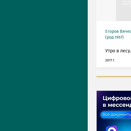
Егоров Вяче
(род.1957)
Утро в лесу.
2017 г.