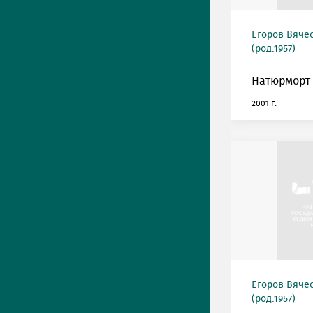
Егоров Вяче
(род.1957)
Натюрморт 
2001 г.
Егоров Вяче
(род.1957)