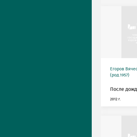
Егоров Вяче
(род.1957)
После дожд
2012 г.