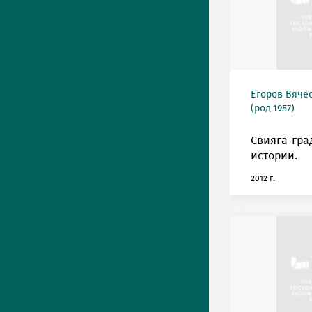
Егоров Вяче
(род.1957)
Свияга-гра
истории.
2012 г.