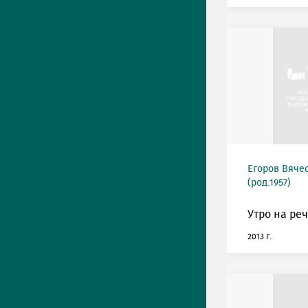
Егоров Вяче
(род.1957)
Утро на реч
2013 г.