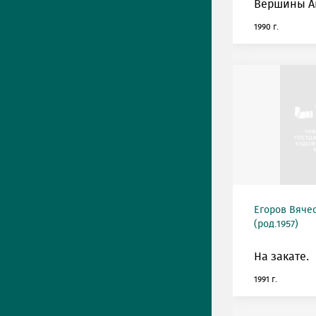
Вершины А
1990 г.
Егоров Вяче
(род.1957)
На закате.
1991 г.