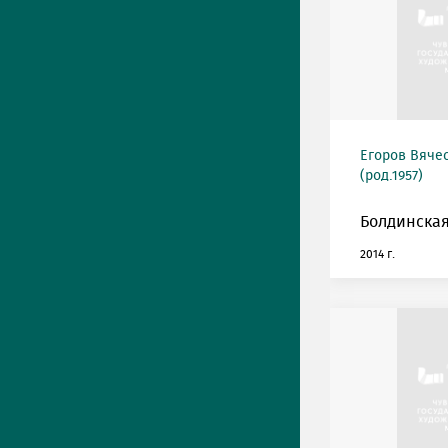
Егоров Вяче
(род.1957)
Болдинская
2014 г.