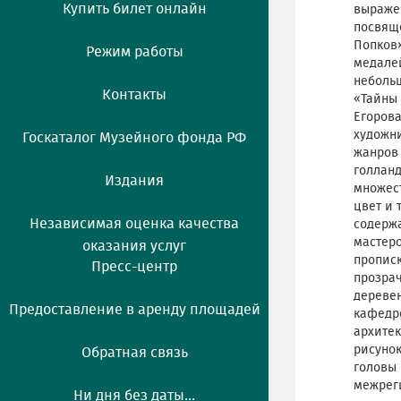
Купить билет онлайн
выражен
посвяще
Попков»
Режим работы
медалей
неболь
Контакты
«Тайны 
Егорова
художни
Госкаталог Музейного фонда РФ
жанров 
голланд
Издания
множест
цвет и 
Независимая оценка качества
содержа
мастеро
оказания услуг
прописк
Пресс-центр
прозрач
деревен
Предоставление в аренду площадей
кафедре
архитек
рисуно
Обратная связь
головы 
межреги
Ни дня без даты...