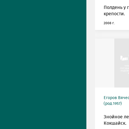
Полдень у 
крепости.
2008 г.
Егоров Вяче
(род.1957)
Знойное ле
Кокшайск.