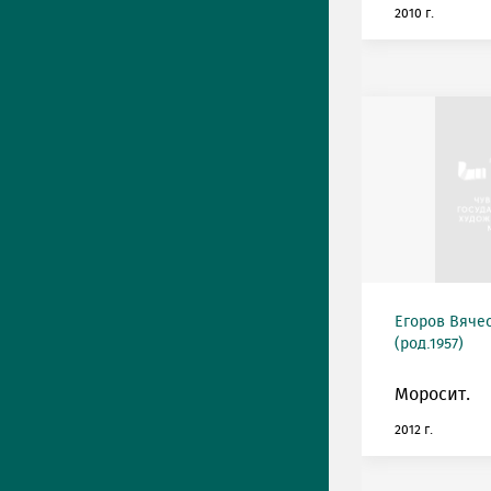
2010 г.
Егоров Вяче
(род.1957)
Моросит.
2012 г.