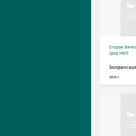
Егоров Вяче
(род.1957)
Болдинская
2014 г.