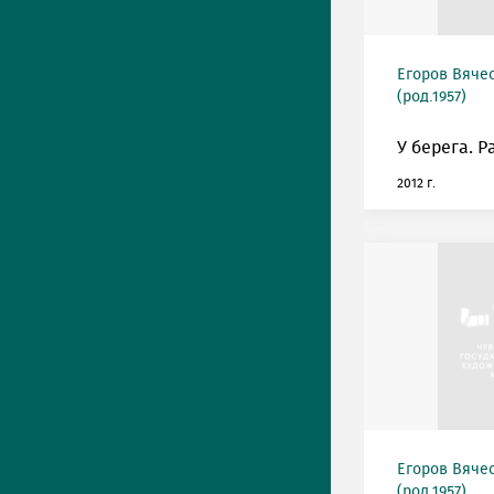
Егоров Вяче
(род.1957)
У берега. Р
2012 г.
Егоров Вяче
(род.1957)