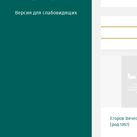
Версия для слабовидящих
Егоров Вяче
(род.1957)