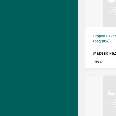
Егоров Вяче
(род.1957)
Марево над
1992 г.