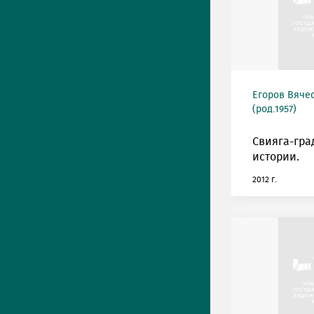
Егоров Вяче
(род.1957)
Свияга-гра
истории.
2012 г.