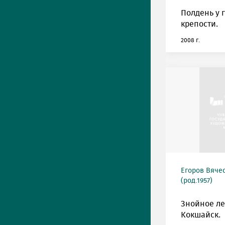
Полдень у 
крепости.
2008 г.
Егоров Вяче
(род.1957)
Знойное ле
Кокшайск.