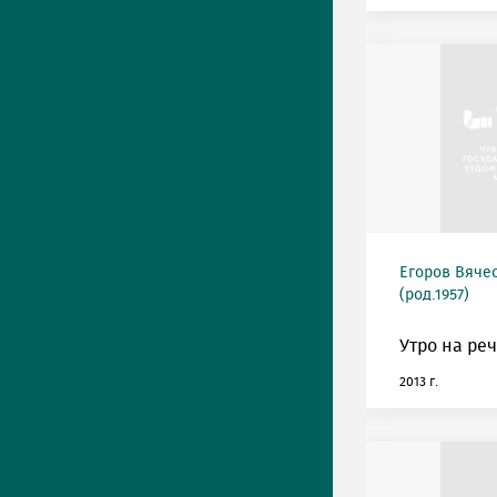
Егоров Вяче
(род.1957)
Утро на реч
2013 г.