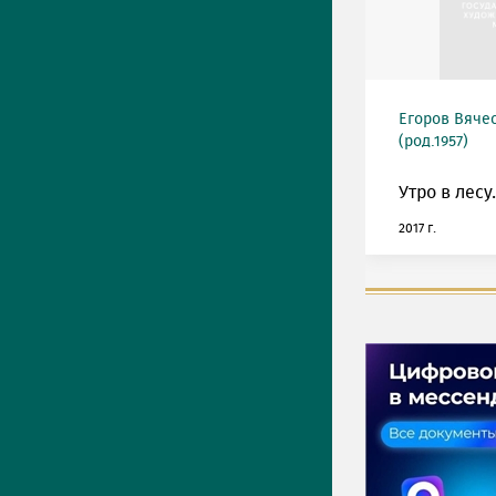
Егоров Вяче
(род.1957)
Утро в лесу.
2017 г.