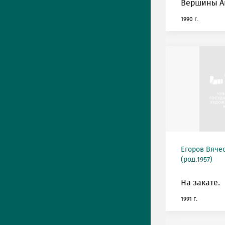
Вершины А
1990 г.
Егоров Вяче
(род.1957)
На закате.
1991 г.