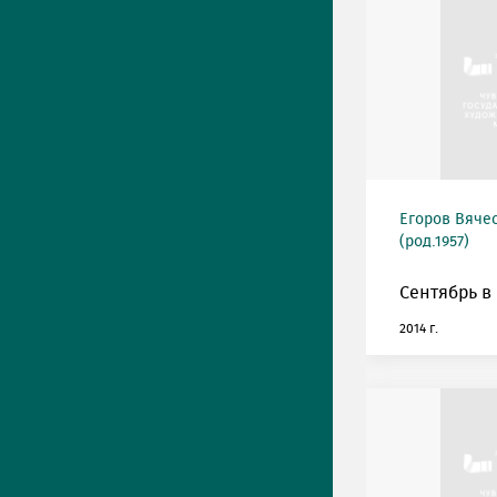
Егоров Вяче
(род.1957)
Сентябрь в
2014 г.