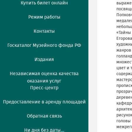
Купить билет онлайн
выражен
посвяще
Попков»
Режим работы
медалей
неболь
Контакты
«Тайны 
Егорова
художни
Госкаталог Музейного фонда РФ
жанров 
голланд
Издания
множест
цвет и 
Независимая оценка качества
содержа
мастеро
оказания услуг
прописк
Пресс-центр
прозрач
деревен
Предоставление в аренду площадей
кафедре
архитек
рисуно
Обратная связь
головы 
межреги
Ни дня без даты...