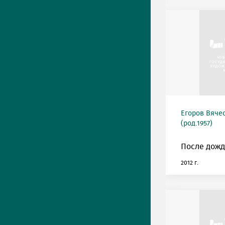
Егоров Вяче
(род.1957)
После дожд
2012 г.