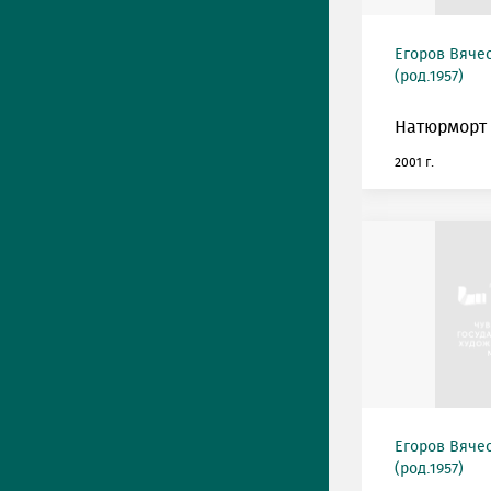
Егоров Вяче
(род.1957)
Натюрморт 
2001 г.
Егоров Вяче
(род.1957)