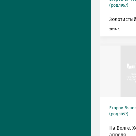
(род.1957)
Золотистый
2014 г.
Егоров Вяче
(род.1957)
На Волге. 
апреля.