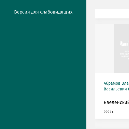
Версия для слабовидящих
Абрамов Вл
Васильевич (
Введенский
2004 г.