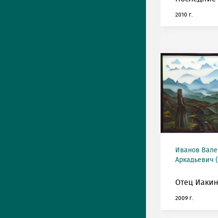
2010 г.
Иванов Вал
Аркадьевич (
Отец Иакин
2009 г.