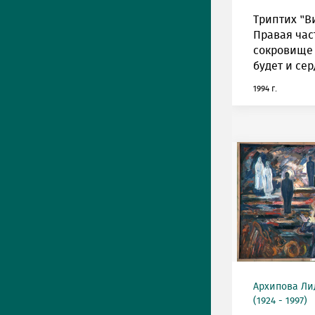
Триптих "Ви
Правая час
сокровище 
будет и се
1994 г.
Архипова Ли
(1924 - 1997)