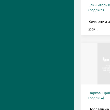
Елин Игорь 
(род.1961)
Вечерний з
2009 г.
Жарков Юри
(род.1954)
Последние 