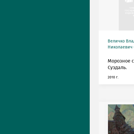
Величко Вл
Николаевич (
Морозное 
Суздаль.
2010 г.