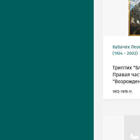
Кабачек Лео
(1924 - 2002)
Триптих "Б
Правая час
"Возрожден
1972-1975 гг.