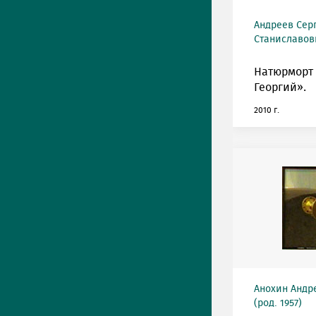
Андреев Сер
Станиславови
Натюрморт
Георгий».
2010 г.
Анохин Андр
(род. 1957)