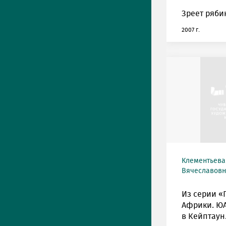
Зреет ряби
2007 г.
Клементьева
Вячеславовна
Из серии «
Африки. ЮА
в Кейптаун