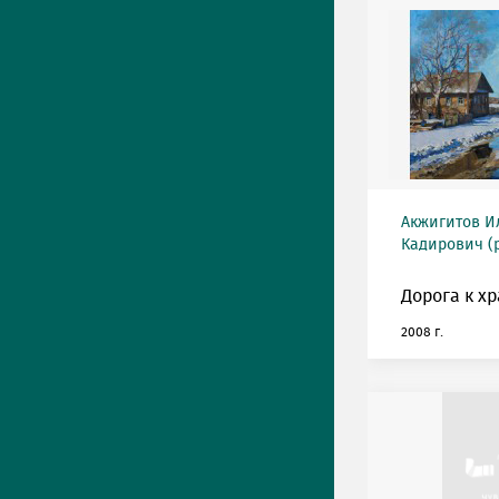
Акжигитов И
Кадирович (р
Дорога к хр
2008 г.