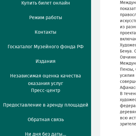
Купить билет онлайн
Междуна
показат
правосл
Режим работы
искусст
из разн
Контакты
проекта
включае
Художес
Госкаталог Музейного фонда РФ
Бенуа. 
Овчинни
Издания
Междун
Пензы, 
Независимая оценка качества
усилия 
соверше
оказания услуг
Афанаси
Пресс-центр
В течен
художес
Предоставление в аренду площадей
федерал
деревян
всю ис
Обратная связь
зрителе
Ни дня без даты...