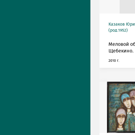
Казаков Юри
(род.1952)
Меловой о
Щебекино.
2010 г.