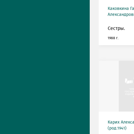
Каковкина Г
Александровн
Сестры.
1988 г.
Карих Алекс
(род.1941)