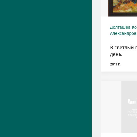
Долгашев Ко
Александрови
В светлый 
день.
2011 г.