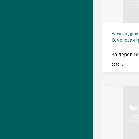
Александров
Семенович (р
За деревне
2010 г.