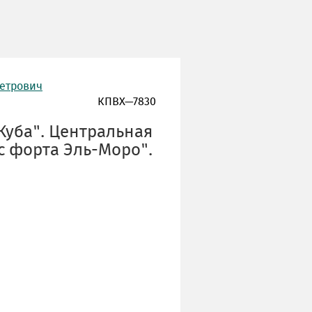
Петрович
КПВХ—7830
Куба". Центральная
с форта Эль-Моро".