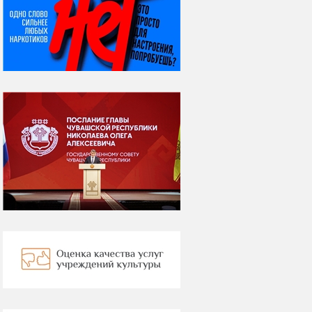
06 августа
Яков Яковлевич
Вебер