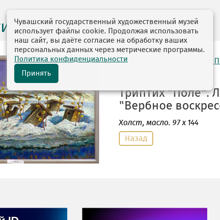
Чувашский государственный художественный музей
ги выставок
использует файлы cookie. Продолжая использовать
наш сайт, вы даёте согласие на обработку ваших
персональных данных через метрические программы.
Политика конфиденциальности
автор: Рыбкин Анатолий 
10.01.1949
Принять
Триптих "Поле". Л
"Вербное воскресе
Холст
, масло. 97 х 144
Назад