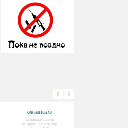
AMR-MUSEUM.RU
WWW.MKRF.RU
Ассоциация музеев
Министерство Культуры
центрального региона
Российской Федерации