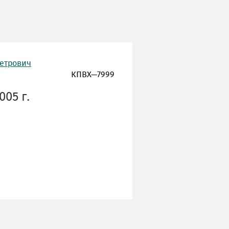
Петрович
КПВХ—7999
005 г.