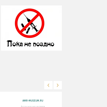
AMR-MUSEUM.RU
WWW.MKRF.RU
Ассоциация музеев
Министерство Культуры