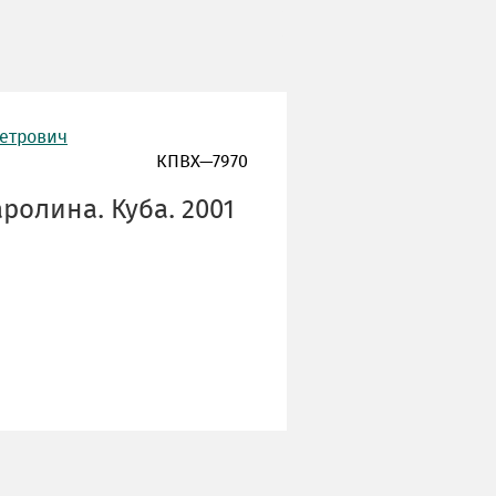
Петрович
КПВХ—7970
аролина. Куба. 2001