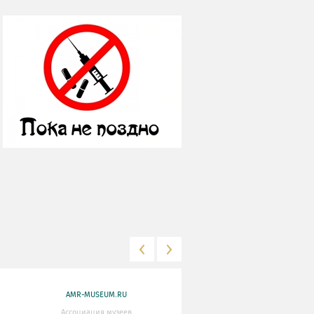
AMR-MUSEUM.RU
WWW.MKRF.RU
Ассоциация музеев
Министерство Культуры