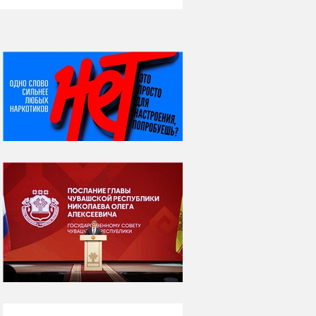
НИ ДНЯ БЕЗ ДАТЫ...
07 августа
Я встретил вас – и
всё былое...