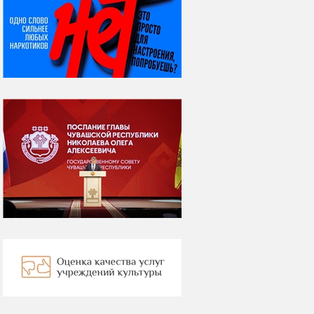
07 августа
Я встретил вас – и
всё былое...