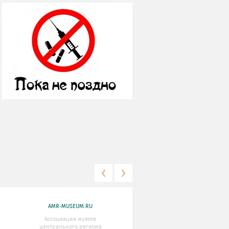
AMR-MUSEUM.RU
WWW.MKRF.RU
Ассоциация музеев
Министерство Культуры
центрального региона
Российской Федерации