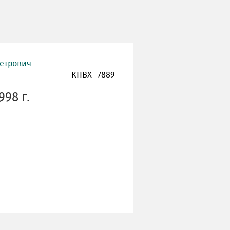
Петрович
КПВХ—7889
998 г.