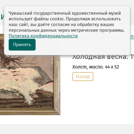
Чувашский государственный художественный музей
ги выставок
использует файлы cookie. Продолжая использовать
наш сайт, вы даёте согласие на обработку ваших
персональных данных через метрические программы.
Политика конфиденциальности
автор: Рыбкин Анатолий 
10.01.1949
Принять
Холодная весна. 1
Холст
, масло. 44 х 52
Назад