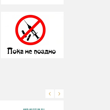
AMR-MUSEUM.RU
WWW.MKRF.RU