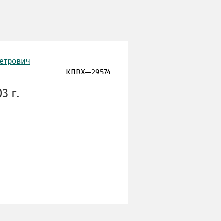
Петрович
КПВХ—29574
3 г.