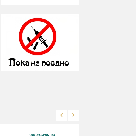
AMR-MUSEUM.RU
WWW.MKRF.RU