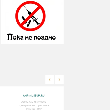
AMR-MUSEUM.RU
WWW.MKRF.RU
Ассоциация музеев
Министерство Культуры
центрального региона
Российской Федерации
России -АМР