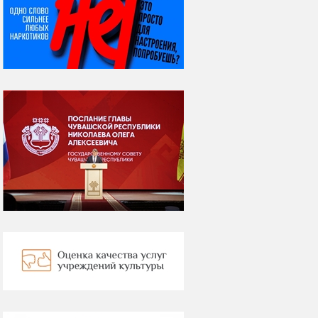
07 августа
Я встретил вас – и
всё былое...