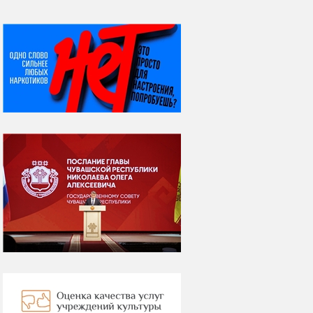
НИ ДНЯ БЕЗ ДАТЫ...
07 августа
Я встретил вас – и
всё былое...