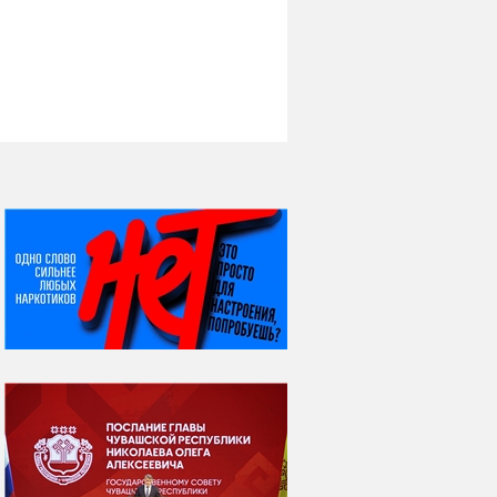
НИ ДНЯ БЕЗ ДАТЫ...
07 августа
Я встретил вас – и
всё былое...