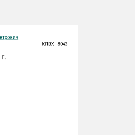
Петрович
КПВХ—8043
г.