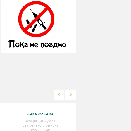
AMR-MUSEUM.RU
WWW.MKRF.RU
Ассоциация музеев
Министерство Культуры
центрального региона
Российской Федерации
России -АМР