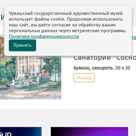
Чувашский государственный художественный музей
ги выставок
использует файлы cookie. Продолжая использовать
наш сайт, вы даёте согласие на обработку ваших
персональных данных через метрические программы.
Политика конфиденциальности
автор: Филиппов Орест И
07.11.1923—16.08.2002
Принять
Санаторий "Соснов
Бумага
, акварель. 20 х 30
Назад