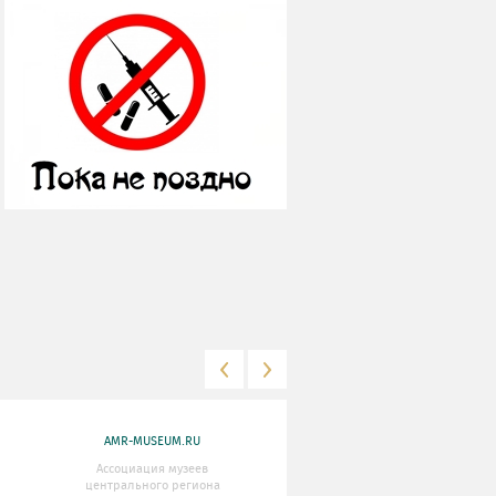
AMR-MUSEUM.RU
WWW.MKRF.RU
Ассоциация музеев
Министерство Культуры
центрального региона
Российской Федерации