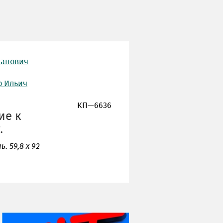
ванович
р Ильич
КП—6636
ие к
.
ь. 59,8 х 92
НИ ДНЯ БЕЗ ДАТЫ...