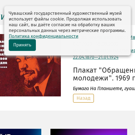
Чувашский государственный художественный музей
ги выставок
использует файлы cookie. Продолжая использовать
наш сайт, вы даёте согласие на обработку ваших
персональных данных через метрические программы.
Политика конфиденциальности
автор: Филиппов Орест И
07.11.1923—16.08.2002
Принять
модель: Ульянов Владими
22.04.1870—21.01.1924
Плакат "Обращен
молодежи". 1969 г
Бумага На Планшете
, гуаш
Назад