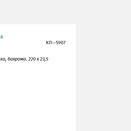
ца
КП—5907
ка, бахрома. 220 х 23,5