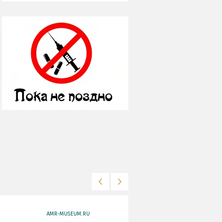
AMR-MUSEUM.RU
WWW.MKRF.RU