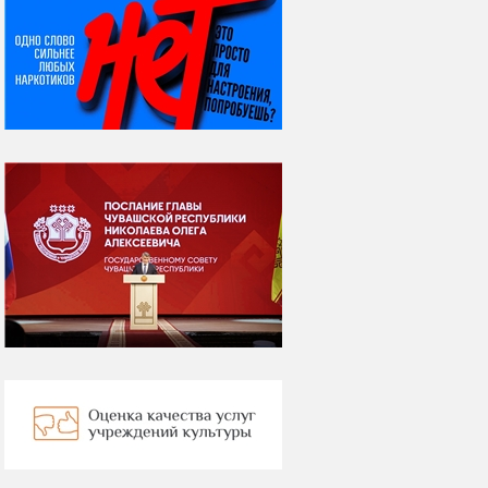
НИ ДНЯ БЕЗ ДАТЫ...
07 августа
Я встретил вас – и
всё былое...