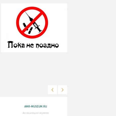
AMR-MUSEUM.RU
WWW.MKRF.RU
Ассоциация музеев
Министерство Культуры