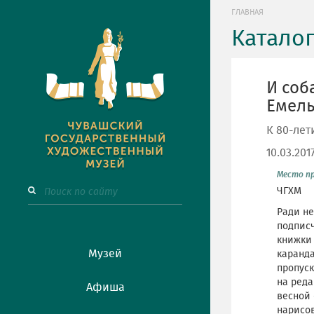
ГЛАВНАЯ
Катало
И соб
Емел
К 80-лет
10.03.201
Место п
ЧГХМ
Ради не
подпис
книжки 
Музей
каранда
пропуск
на реда
Афиша
весной 
нарисов