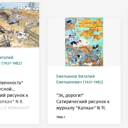
италий
(1937-1982)
Емельянов Виталий
Емельянович (1937-1982)
твенность"
сной...
ий рисунок к
"Эх, дороги!"
апкан" N 8.
Сатирический рисунок к
ççĕ кĕркунне)
журналу "Капкан" N 11.
1966 г.