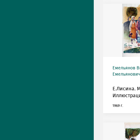
Емельянов В
Емельянович 
Е.Лисина. 
Иллюстрац
1969 г.