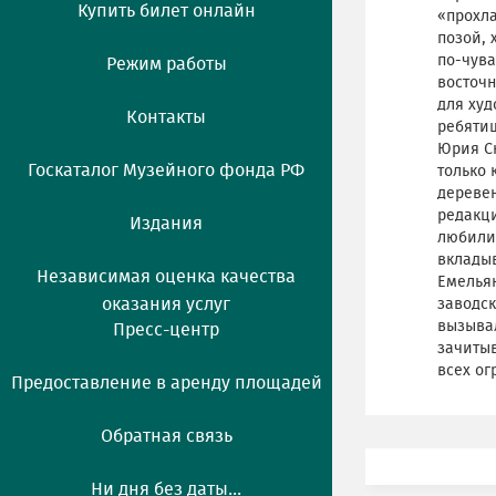
Купить билет онлайн
«прохла
позой, 
по-чува
Режим работы
восточн
для худ
Контакты
ребятиш
Юрия Ск
Госкаталог Музейного фонда РФ
только 
деревен
редакци
Издания
любили 
вкладыв
Независимая оценка качества
Емельян
оказания услуг
заводск
вызывал
Пресс-центр
зачитыв
всех ог
Предоставление в аренду площадей
Обратная связь
Ни дня без даты...