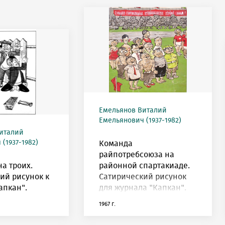
Емельянов Виталий
Емельянович (1937-1982)
италий
(1937-1982)
Команда
райпотребсоюза на
на троих.
районной спартакиаде.
ий рисунок к
Сатирический рисунок
апкан".
для журнала "Капкан".
1967 г.