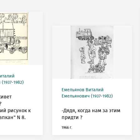
италий
(1937-1982)
Емельянов Виталий
Емельянович (1937-1982)
живет
?
ий рисунок к
-Дядя, когда нам за этим
апкан" N 8.
придти ?
1966 г.