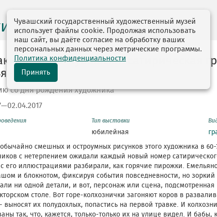
Чувашский государственный художественный музей
ги выставок
использует файлы cookie. Продолжая использовать
наш сайт, вы даёте согласие на обработку ваших
персональных данных через метрические программы.
Политика конфиденциальности
аки лают по-чувашски: сатирическая г
ьянова
Принять
ию со дня рождения художника
7—02.04.2017
роведения
Тип выставки
Ви
юбилейная
гр
обычайно смешных и остроумных рисунков этого художника в 60-
чиков с нетерпением ожидали каждый новый номер сатирического
с его иллюстрациями разбирали, как горячие пирожки. Емельяно
шом и блокнотом, фиксируя события повседневности, но зоркий г
али ни одной детали, и вот, персонаж или сцена, подсмотренная 
кторском столе. Вот горе-колхознички загоняют коров в развалив
- выносят их полудохлых, попастись на первой травке. И колхозни
аны так, что, кажется, только-только их на улице видел. И бабы, 