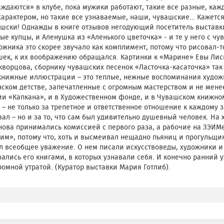
ждаются» в клубе, пока мужики работают, такие все разные, каж
характером, но такие все узнаваемые, наши, чувашские… Кажется
шски! Однажды в книге отзывов негодующий посетитель выставки
ые купцы, и Аленушка из «Аленького цветочка» - и те у него с 
ожника это скорее звучало как комплимент, потому что рисовал-т
ек, к их воображению обращался. Картинки к «Марине» Евы Лиси
ворцова, сборнику чувашских песенок «Ласточка-касаточка» так т
книжные иллюстрации – это теплые, нежные воспоминания худож
ском детстве, запечатленные с огромным мастерством и не мене
и «Капкана», и в Художественном фонде, и в Чувашском книжном
– не только за трепетное и ответственное отношение к каждому за
ал – но и за то, что сам был удивительно душевный человек. На 
ова принимались комиссией с первого раза, а рабочие на ЗЭИМ
им», потому что, хоть и высмеивал нещадно пьяниц и прогульщико
 всеобщее уважение. О нем писали искусствоведы, художники и
ались его книгами, в которых узнавали себя. И конечно ранний 
ромной утратой. (Куратор выставки Мария Готлиб).