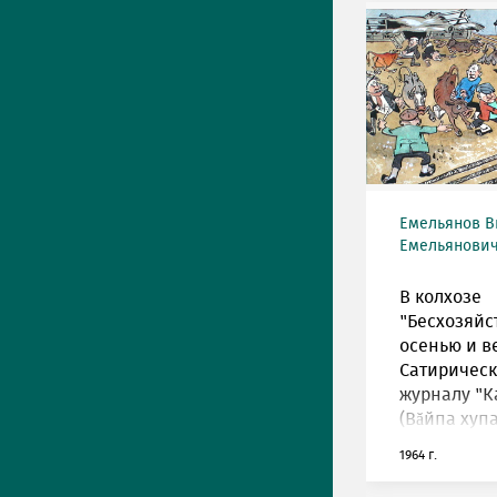
Емельянов В
Емельянович 
В колхозе
"Бесхозяйс
осенью и ве
Сатирическ
журналу "К
(Вăйпа хупа
1964 г.