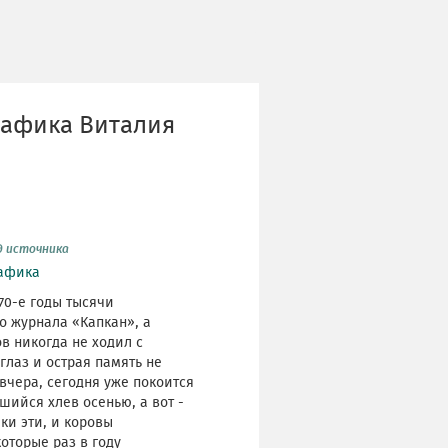
рафика Виталия
д источника
афика
70-е годы тысячи
 журнала «Капкан», а
в никогда не ходил с
лаз и острая память не
вчера, сегодня уже покоится
шийся хлев осенью, а вот -
ки эти, и коровы
которые раз в году