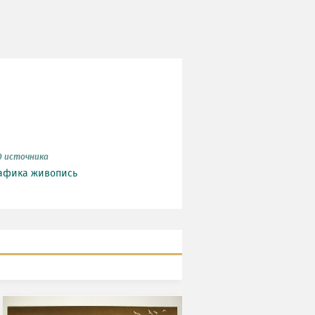
д источника
афика
живопись