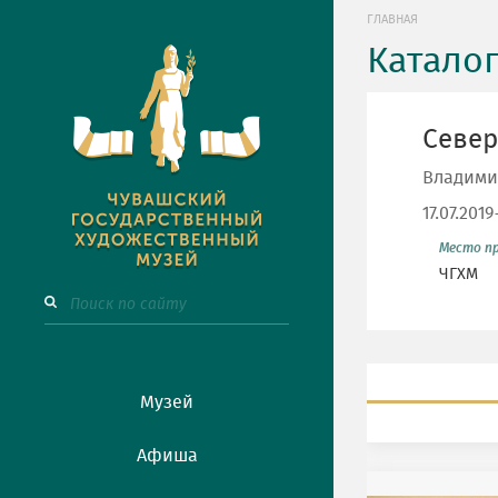
ГЛАВНАЯ
Катало
Север
Владими
17.07.201
Место п
ЧГХМ
Музей
Афиша