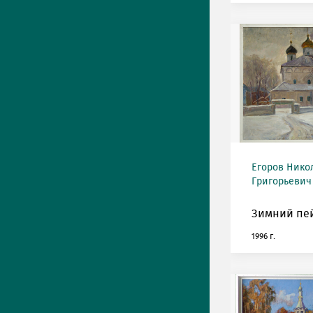
Егоров Нико
Григорьевич 
Зимний пе
1996 г.