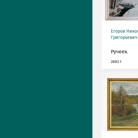
Егоров Нико
Григорьевич 
Ручеек.
2003 г.