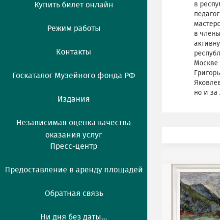
Купить билет онлайн
в респу
педаго
мастерс
Режим работы
в члены
активну
Контакты
республ
Москве 
Григорь
Госкаталог Музейного фонда РФ
Яковлев
но и за
Издания
Независимая оценка качества
оказания услуг
Пресс-центр
Предоставление в аренду площадей
Обратная связь
Ни дня без даты...