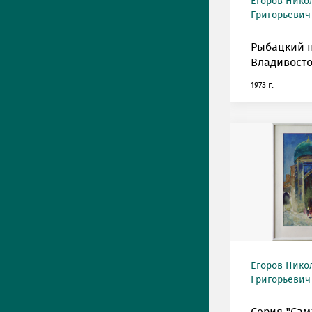
Егоров Нико
Григорьевич 
Рыбацкий 
Владивосто
1973 г.
Егоров Нико
Григорьевич 