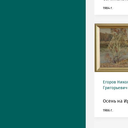
1984 г.
Егоров Нико
Григорьевич 
Осень на И
1986 г.