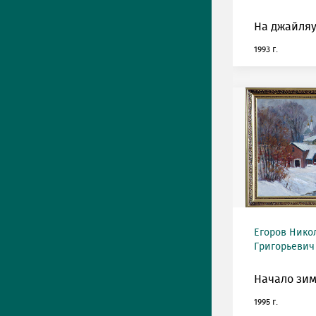
На джайляу
1993 г.
Егоров Нико
Григорьевич 
Начало зим
1995 г.