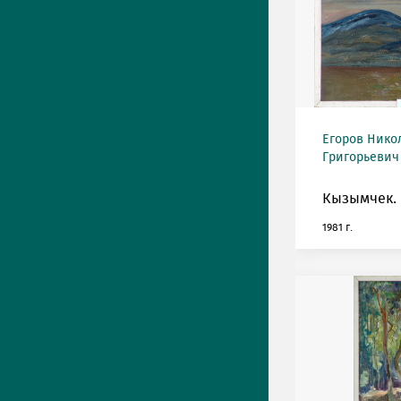
Егоров Нико
Григорьевич 
Кызымчек. 
1981 г.