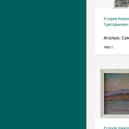
Егоров Нико
Григорьевич 
Агалык. Са
1982 г.
Егоров Нико