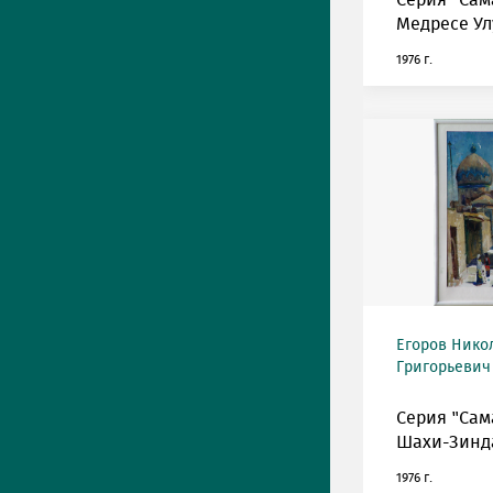
Серия "Сам
Медресе Ул
1976 г.
Егоров Нико
Григорьевич 
Серия "Сам
Шахи-Зинд
1976 г.