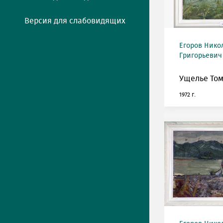
Версия для слабовидящих
Егоров Нико
Григорьевич 
Ущелье Том
1972 г.