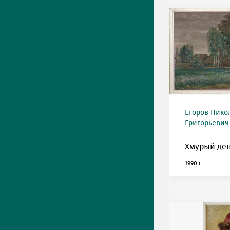
Егоров Нико
Григорьевич 
Хмурый ден
1990 г.