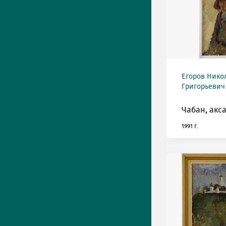
Егоров Нико
Григорьевич 
Чабан, акса
1991 г.