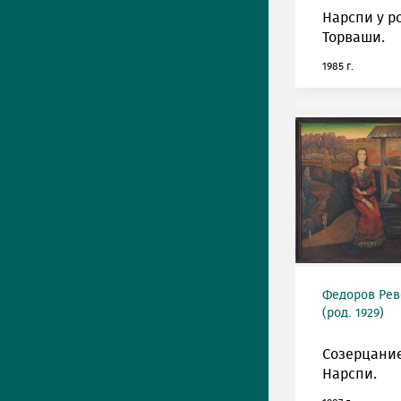
Нарспи у р
Торваши.
1985 г.
Федоров Рев
(род. 1929)
Созерцание
Нарспи.