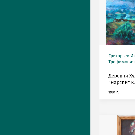
Григорьев И
Трофимович (
Деревня Ху
"Нарспи" К
1981 г.