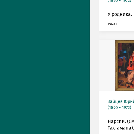
(1890 - 1972)
У родника.
1940 г.
Зайцев Юрий
(1890 - 1972)
Нарспи. (С
Тахтамана).