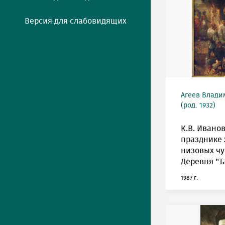
Версия для слабовидящих
Агеев Влади
(род. 1932)
К.В. Иванов
празднике 
низовых чув
Деревня "Та
1987 г.