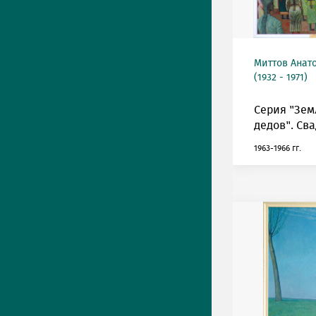
Миттов Анат
(1932 - 1971)
Серия "Зем
дедов". Сва
1963-1966 гг.