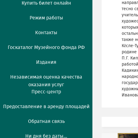
Купить билет онлайн
направл
тесно с
учитель
Режим работы
художес
которых
Контакты
остальн
также н
Кĕсле-Т
Госкаталог Музейного фонда РФ
родине 
П.Г. Ки
Издания
работой
Кадикин
Независимая оценка качества
народн
государ
оказания услуг
художни
Пресс-центр
Иванова
Предоставление в аренду площадей
Обратная связь
Ни дня без даты...