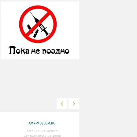
AMR-MUSEUM.RU
WWW.MKRF.RU
Ассоциация музеев
Министерство Культуры
центрального региона
Российской Федерации