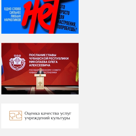
07 августа
Я встретил вас – и
всё былое...