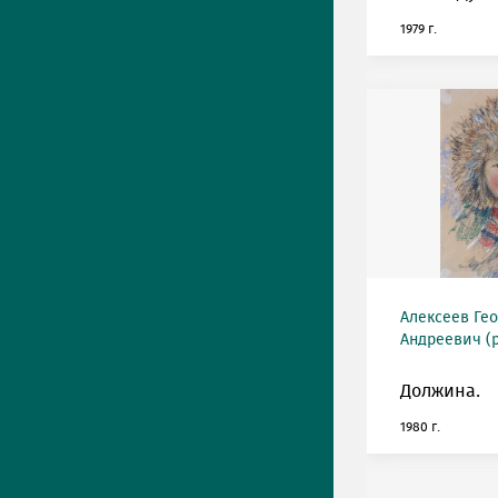
1979 г.
Алексеев Ге
Андреевич (р
Должина.
1980 г.