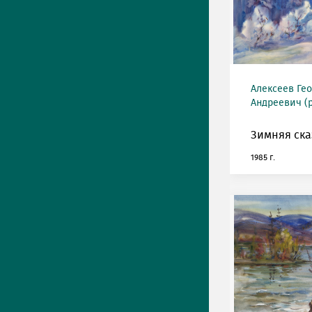
Алексеев Ге
Андреевич (р
Зимняя ска
1985 г.