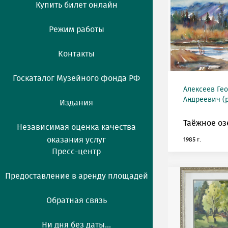
Купить билет онлайн
Режим работы
Контакты
Госкаталог Музейного фонда РФ
Алексеев Ге
Андреевич (р
Издания
Таёжное оз
Независимая оценка качества
оказания услуг
1985 г.
Пресс-центр
Предоставление в аренду площадей
Обратная связь
Ни дня без даты...