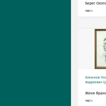
Берег Охот
1987 г.
Алексеев Ге
Андреевич (р
Женя Ярано
1987 г.