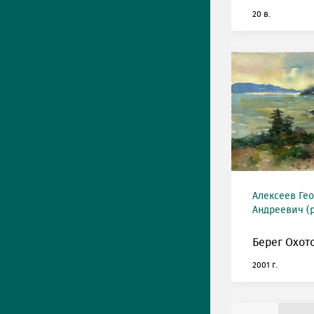
20 в.
Алексеев Ге
Андреевич (р
Берег Охот
2001 г.