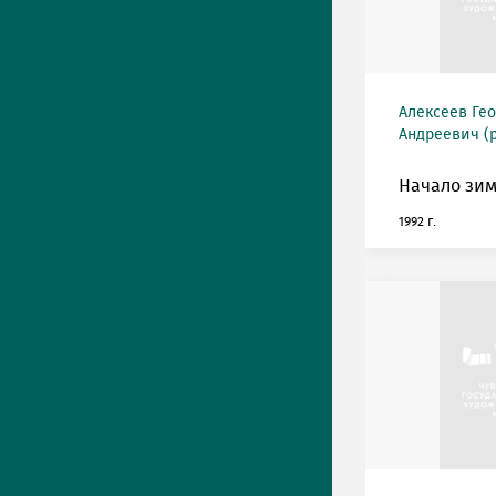
Алексеев Ге
Андреевич (р
Начало зим
1992 г.