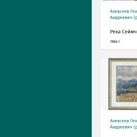
Алексеев Ге
Андреевич (р
Река Сеймч
1986 г.
Алексеев Ге
Андреевич (р