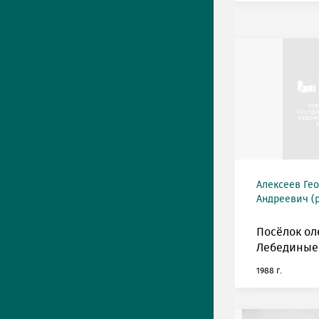
Алексеев Ге
Андреевич (р
Посёлок ол
Лебединые 
1988 г.