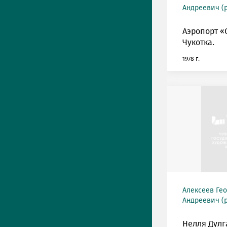
Андреевич (р
Аэропорт «
Чукотка.
1978 г.
Алексеев Ге
Андреевич (р
Нелля Дулг