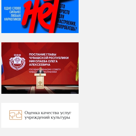
06 августа
Яков Яковлевич
Вебер