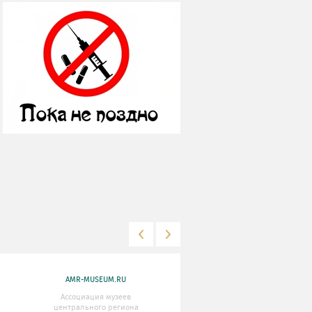
AMR-MUSEUM.RU
WWW.MKRF.RU
Ассоциация музеев
Министерство Культуры
центрального региона
Российской Федерации