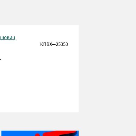
ишович
КПВХ—25353
.
НИ ДНЯ БЕЗ ДАТЫ...