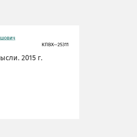
ишович
КПВХ—25311
сли. 2015 г.