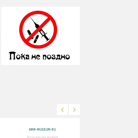
AMR-MUSEUM.RU
WWW.MKRF.RU
Ассоциация музеев
Министерство Культуры