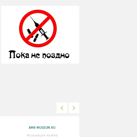
AMR-MUSEUM.RU
WWW.MKRF.RU
Ассоциация музеев
Министерство Культуры