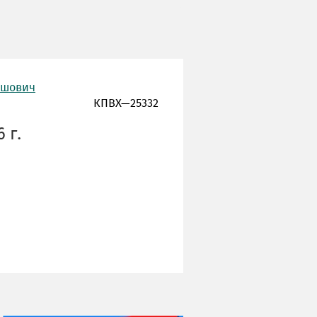
ишович
КПВХ—25332
 г.