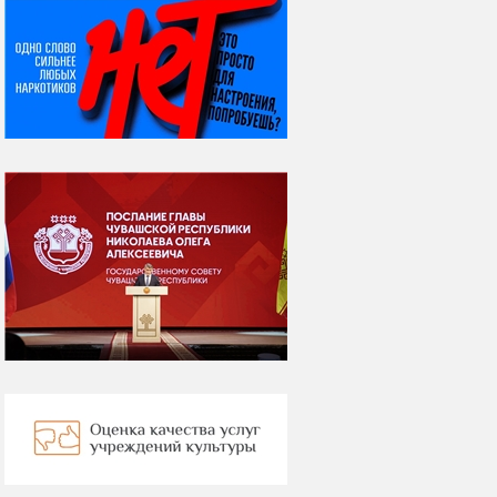
НИ ДНЯ БЕЗ ДАТЫ...
07 августа
Я встретил вас – и
всё былое...