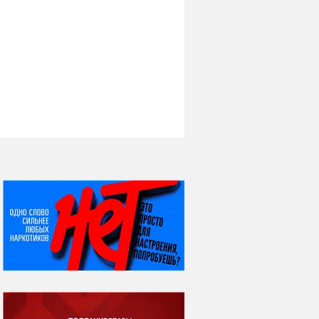
НИ ДНЯ БЕЗ ДАТЫ...
07 августа
Я встретил вас – и
всё былое...