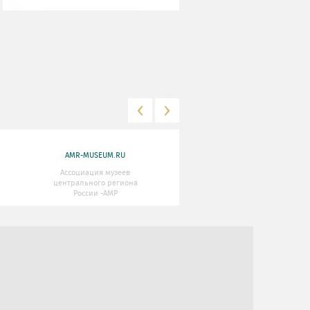
AMR-MUSEUM.RU
WWW.MKRF.RU
Ассоциация музеев
Министерство Культуры
центрального региона
Российской Федерации
России -АМР