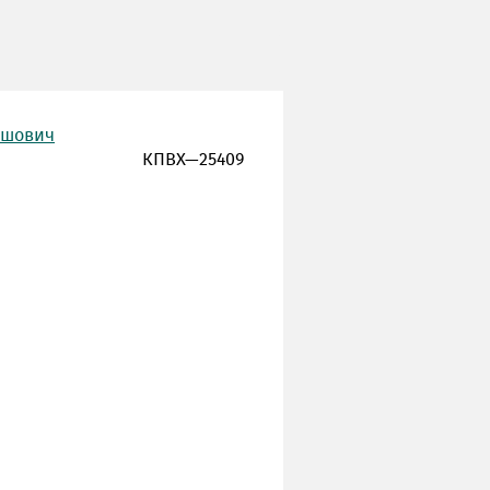
ишович
КПВХ—25409