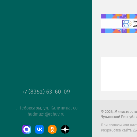
+7 (8352) 63-60-09
г. Чебоксары, ул. Калинина, 60
2026
, Министерст
hudmuz1@rchuv.ru
Чувашской Республ
При полном или час
Разработка сайта