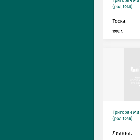
Григорян М
(род.1946)
Тоска.
1992 г.
Григорян М
(род.1946)
Лианна.