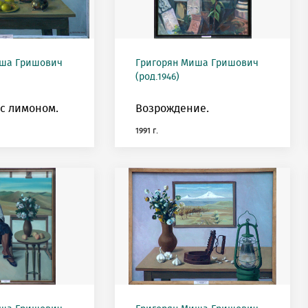
иша Гришович
Григорян Миша Гришович
(род.1946)
с лимоном.
Возрождение.
1991 г.