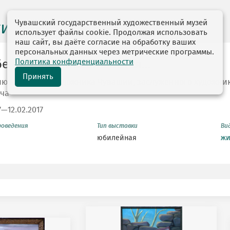
Чувашский государственный художественный музей
ги выставок
использует файлы cookie. Продолжая использовать
наш сайт, вы даёте согласие на обработку ваших
персональных данных через метрические программы.
Политика конфиденциальности
е народов посвящается…
Принять
тию народного художника Чувашии, заслуженного художни
ча
7—12.02.2017
роведения
Тип выставки
Ви
юбилейная
жи