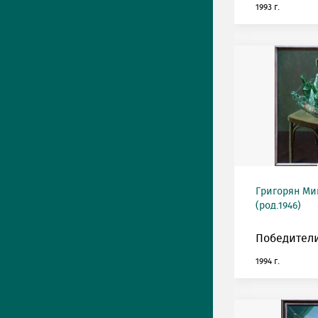
1993 г.
Григорян М
(род.1946)
Победители
1994 г.