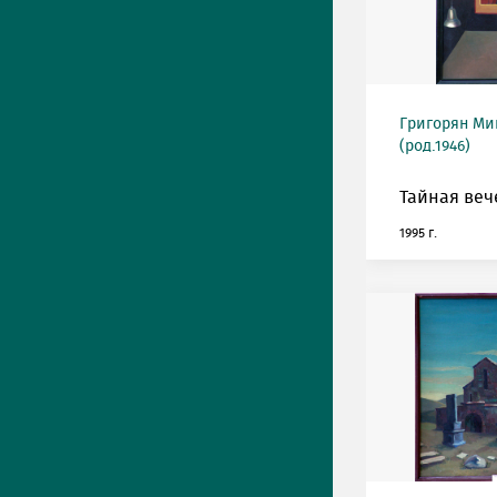
Григорян М
(род.1946)
Тайная веч
1995 г.