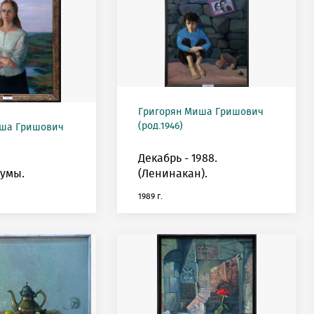
Григорян Миша Гришович
(род.1946)
иша Гришович
Декабрь - 1988.
умы.
(Ленинакан).
1989 г.