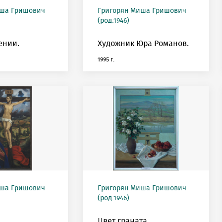
иша Гришович
Григорян Миша Гришович
(род.1946)
ении.
Художник Юра Романов.
1995 г.
иша Гришович
Григорян Миша Гришович
(род.1946)
Цвет граната.