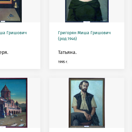
иша Гришович
Григорян Миша Гришович
(род.1946)
еря.
Татьяна.
1995 г.