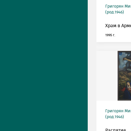
Григорян М
(род.1946)
Храм в Арм
1995 г.
Григорян М
(род.1946)
Распятие.