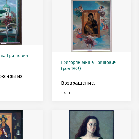
иша Гришович
Григорян Миша Гришович
(род.1946)
оксары из
Возвращение.
1995 г.