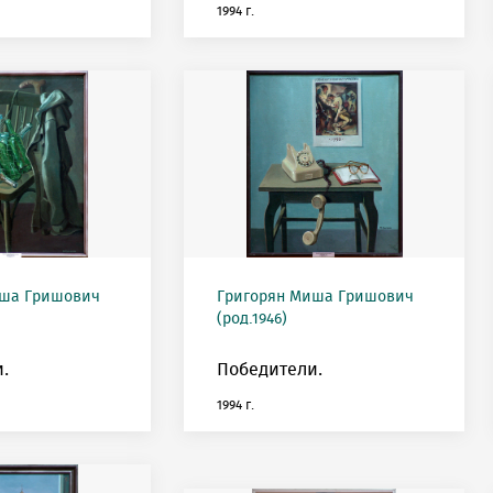
1994 г.
иша Гришович
Григорян Миша Гришович
(род.1946)
.
Победители.
1994 г.