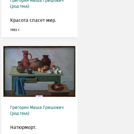
Григорян Миша Гришович
(род.1946)
Красота спасет мир.
1993 г.
Григорян Миша Гришович
(род.1946)
Натюрморт.