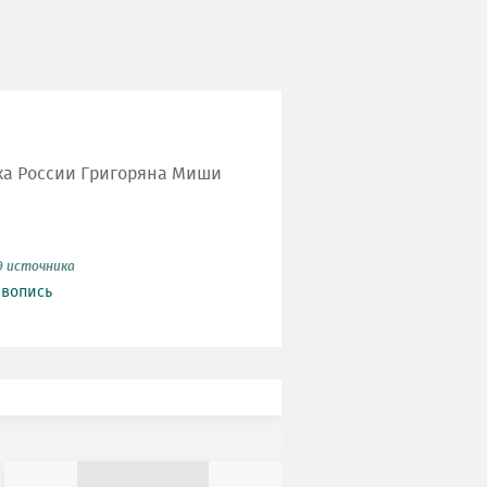
ка России Григоряна Миши
д источника
вопись