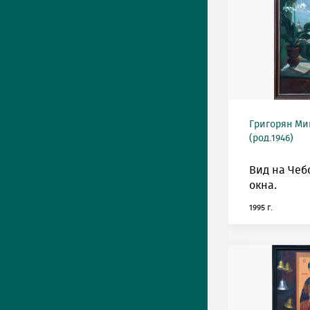
Григорян М
(род.1946)
Вид на Чеб
окна.
1995 г.