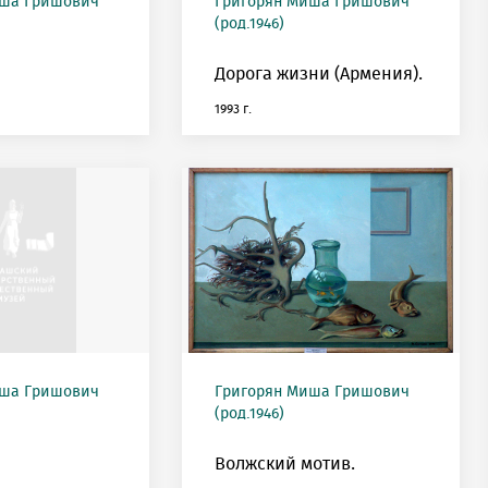
иша Гришович
Григорян Миша Гришович
(род.1946)
Дорога жизни (Армения).
1993 г.
иша Гришович
Григорян Миша Гришович
(род.1946)
Волжский мотив.