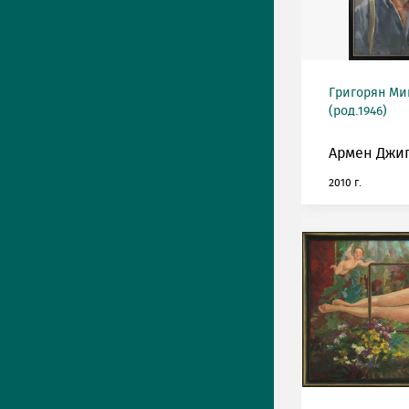
Григорян М
(род.1946)
Армен Джиг
2010 г.