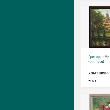
Григорян М
(род.1946)
Альгешево.
2012 г.