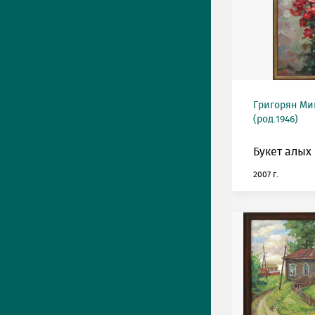
Григорян М
(род.1946)
Букет алых 
2007 г.