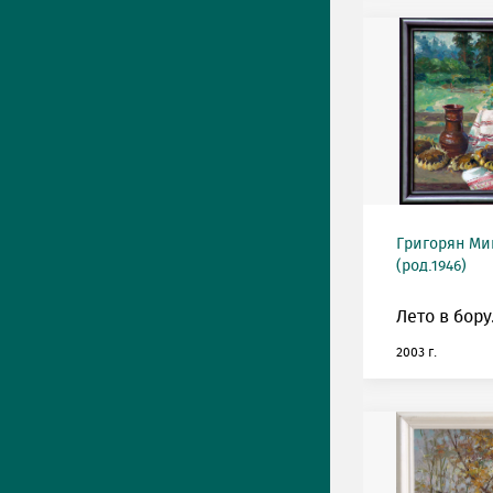
Григорян М
(род.1946)
Лето в бору
2003 г.