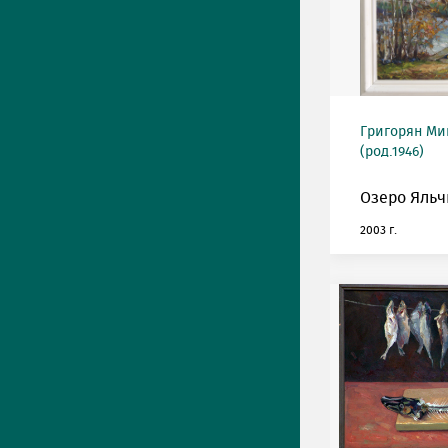
Григорян М
(род.1946)
Озеро Яльч
2003 г.