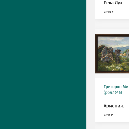
Река Лух.
2010 г.
Григорян М
(род.1946)
Армения.
2011 г.