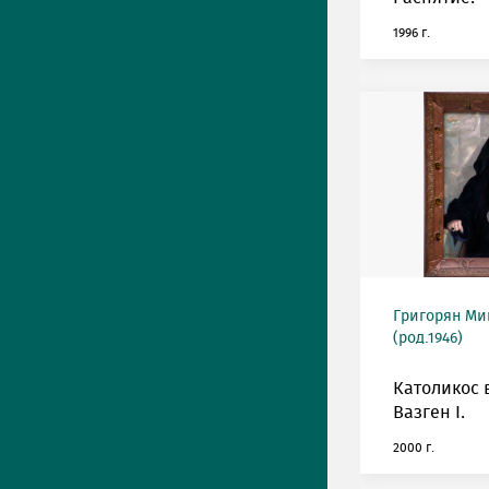
1996 г.
Григорян М
(род.1946)
Католикос 
Вазген I.
2000 г.