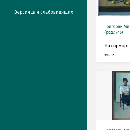
Версия для слабовидящих
Григорян М
(род.1946)
Натюрморт 
1990 г.