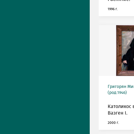
1996 г.
Григорян М
(род.1946)
Католикос 
Вазген I.
2000 г.