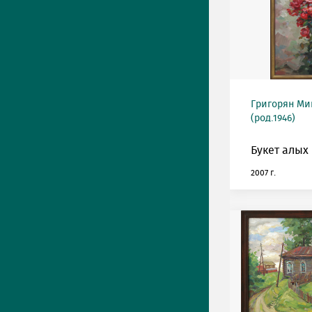
Григорян М
(род.1946)
Букет алых 
2007 г.