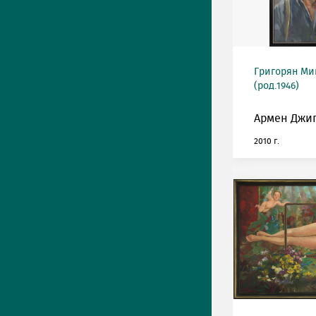
Григорян М
(род.1946)
Армен Джиг
2010 г.