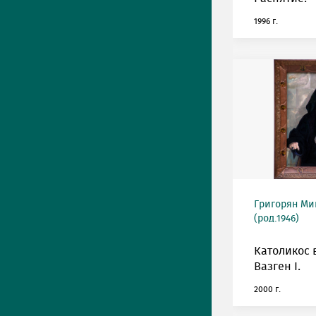
1996 г.
Григорян М
(род.1946)
Католикос 
Вазген I.
2000 г.