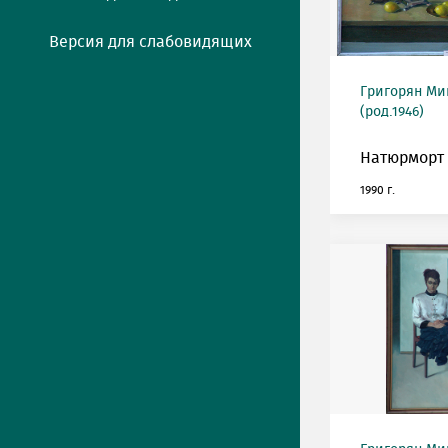
Версия для слабовидящих
Григорян М
(род.1946)
Натюрморт 
1990 г.