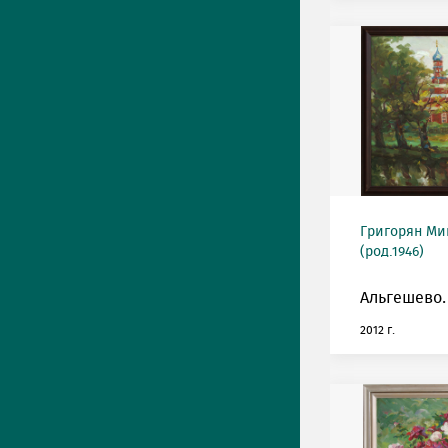
Григорян М
(род.1946)
Альгешево.
2012 г.