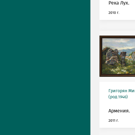
Река Лух.
2010 г.
Григорян М
(род.1946)
Армения.
2011 г.