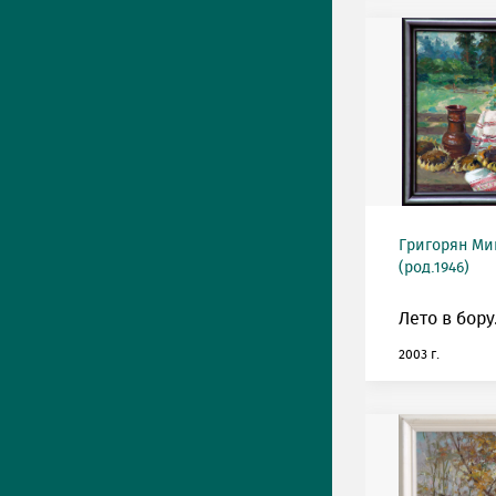
Григорян М
(род.1946)
Лето в бору
2003 г.