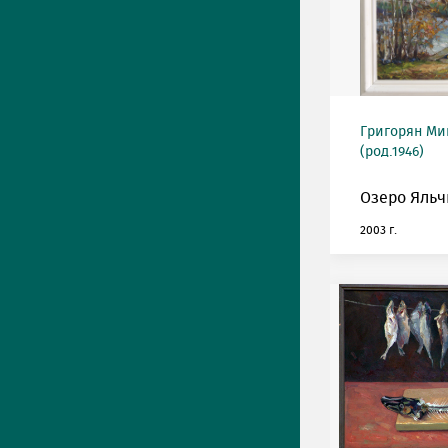
Григорян М
(род.1946)
Озеро Яльч
2003 г.