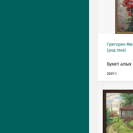
Григорян М
(род.1946)
Букет алых 
2007 г.