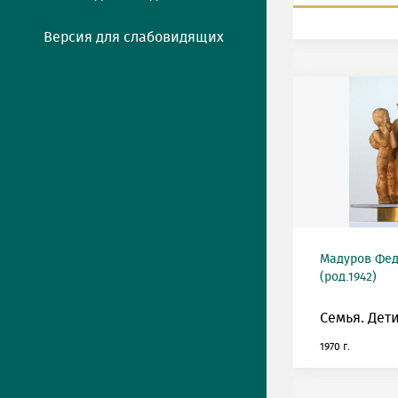
Версия для слабовидящих
Мадуров Фед
(род.1942)
Семья. Дет
1970 г.