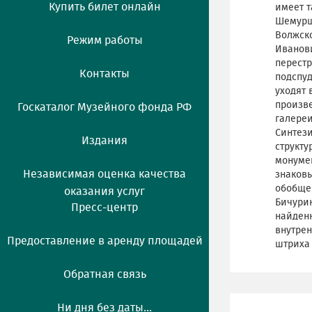
Купить билет онлайн
имеет т
Шемурш
Волжско
Режим работы
Иванови
перест
Контакты
подспуд
уходят 
произве
Госкаталог Музейного фонда РФ
галереи
Синтези
Издания
структу
монумен
Независимая оценка качества
знаков
обобще
оказания услуг
Бичурин
Пресс-центр
найденн
внутре
Предоставление в аренду площадей
штриха 
Обратная связь
Ни дня без даты...