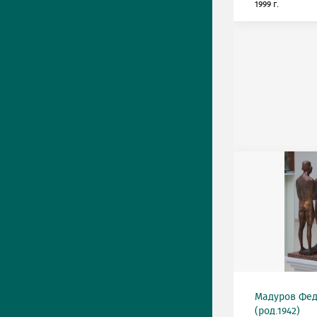
1999 г.
Мадуров Фед
(род.1942)