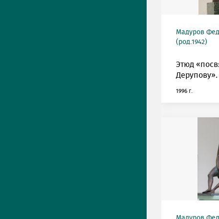
Мадуров Фед
(род.1942)
Этюд «посв
Дерупову».
1996 г.
Мадуров Фед