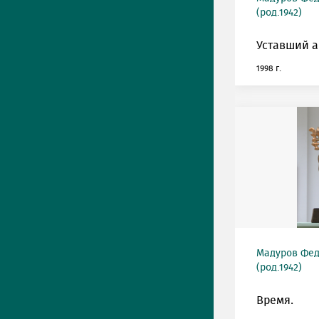
(род.1942)
Уставший а
1998 г.
Мадуров Фед
(род.1942)
Время.