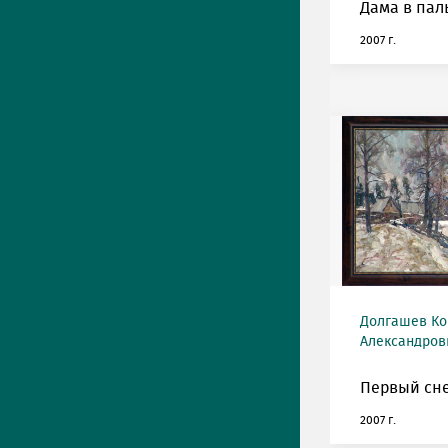
Дама в паль
2007 г.
Долгашев Ко
Александрови
Первый сне
2007 г.