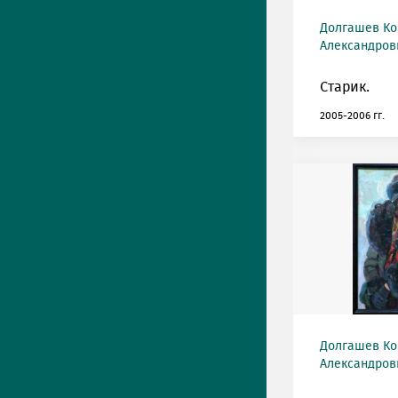
Долгашев Ко
Александрови
Старик.
2005-2006 гг.
Долгашев Ко
Александрови