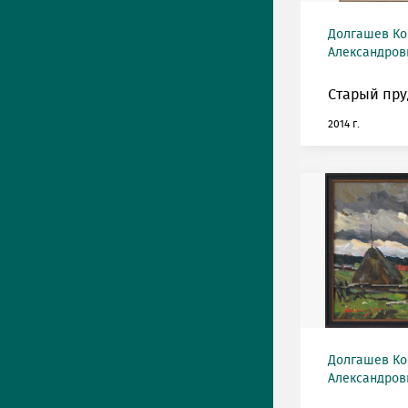
Долгашев Ко
Александрови
Старый пру
2014 г.
Долгашев Ко
Александрови