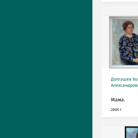
Долгашев Ко
Александрови
Мама.
2005 г.