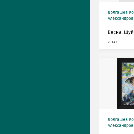
Долгашев Ко
Александрови
Весна. Шуй
2013 г.
Долгашев Ко
Александрови