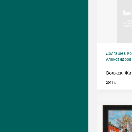
Долгашев Ко
Александрови
Волжск. Жи
2011 г.