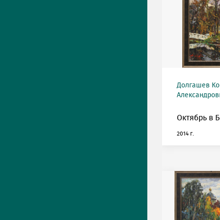
Долгашев Ко
Александрови
Октябрь в 
2014 г.