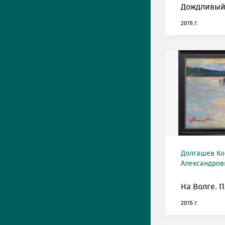
Дождливый
2015 г.
Долгашев Ко
Александрови
На Волге. П
2015 г.