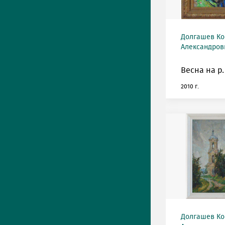
Долгашев Ко
Александрови
Весна на р.
2010 г.
Долгашев Ко