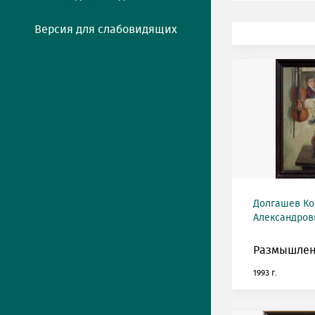
Версия для слабовидящих
Долгашев Ко
Александрови
Размышлен
1993 г.