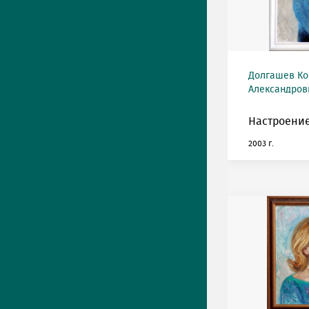
Долгашев Ко
Александрови
Настроение
2003 г.