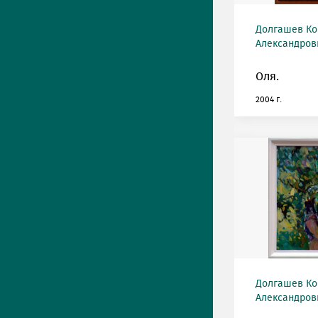
Долгашев Ко
Александрови
Оля.
2004 г.
Долгашев Ко
Александрови