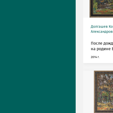
Долгашев Ко
Александрови
После дожд
на родине 
2014 г.