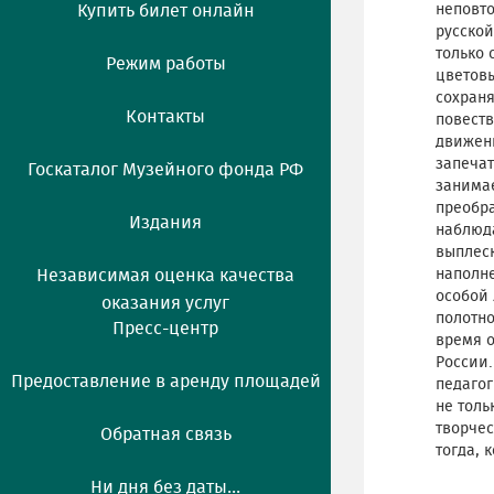
Купить билет онлайн
неповт
русской
только 
Режим работы
цветовы
сохран
Контакты
повеств
движени
запечат
Госкаталог Музейного фонда РФ
занимае
преобра
Издания
наблюда
выплеск
Независимая оценка качества
наполне
особой 
оказания услуг
полотно
Пресс-центр
время о
России.
Предоставление в аренду площадей
педагог
не толь
творчес
Обратная связь
тогда, 
Ни дня без даты...