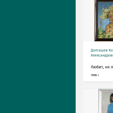
Долгашев Ко
Александрови
Любит, не 
1998 г.