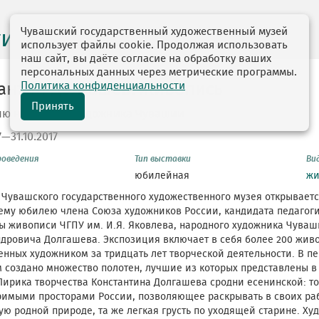
Чувашский государственный художественный музей
ги выставок
использует файлы cookie. Продолжая использовать
наш сайт, вы даёте согласие на обработку ваших
персональных данных через метрические программы.
Политика конфиденциальности
антин Долгашев. Живопись
Принять
тию народного художника Чувашии
7—31.10.2017
роведения
Тип выставки
Ви
юбилейная
жи
 Чувашского государственного художественного музея открывает
ему юбилею члена Союза художников России, кандидата педагог
 живописи ЧГПУ им. И.Я. Яковлева, народного художника Чуваш
дровича Долгашева. Экспозиция включает в себя более 200 жив
нных художником за тридцать лет творческой деятельности. В пери
 создано множество полотен, лучшие из которых представлены в
Лирика творчества Константина Долгашева сродни есенинской: т
имыми просторами России, позволяющее раскрывать в своих раб
ю родной природе, та же легкая грусть по уходящей старине. Ху