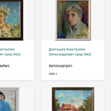
нстантин
Долгашев Константин
ч (род.1962)
Александрович (род.1962)
любит.
Автопортрет.
2001 г.