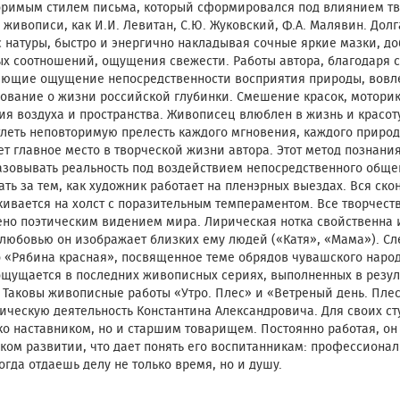
оримым стилем письма, который сформировался под влиянием тв
 живописи, как И.И. Левитан, С.Ю. Жуковский, Ф.А. Малявин. Дол
с натуры, быстро и энергично накладывая сочные яркие мазки, 
х соотношений, ощущения свежести. Работы автора, благодаря 
яющие ощущение непосредственности восприятия природы, вовле
ование о жизни российской глубинки. Смешение красок, мотори
я воздуха и пространства. Живописец влюблен в жизнь и красот
леть неповторимую прелесть каждого мгновения, каждого природ
т главное место в творческой жизни автора. Этот метод познани
зовывать реальность под воздействием непосредственного обще
ть за тем, как художник работает на пленэрных выездах. Вся ск
ивается на холст с поразительным темпераментом. Все творчест
но поэтическим видением мира. Лирическая нотка свойственна и
любовью он изображает близких ему людей («Катя», «Мама»). Сл
 «Рябина красная», посвященное теме обрядов чувашского наро
щущается в последних живописных сериях, выполненных в резуль
 Таковы живописные работы «Утро. Плес» и «Ветреный день. Плес
ическую деятельность Константина Александровича. Для своих ст
ко наставником, но и старшим товарищем. Постоянно работая, он
ком развитии, что дает понять его воспитанникам: профессиона
когда отдаешь делу не только время, но и душу.