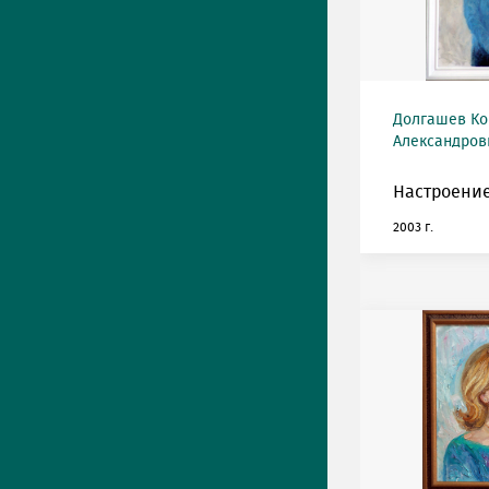
Долгашев Ко
Александрови
Настроение
2003 г.