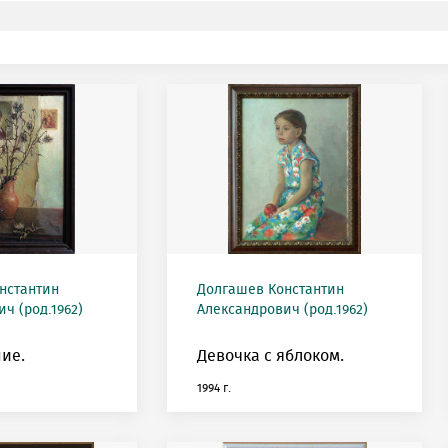
нстантин
Долгашев Константин
ч (род.1962)
Александрович (род.1962)
ие.
Девочка с яблоком.
1994 г.