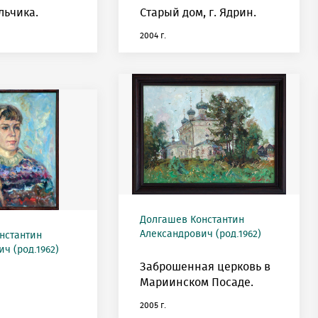
льчика.
Старый дом, г. Ядрин.
2004 г.
Долгашев Константин
Александрович (род.1962)
нстантин
ч (род.1962)
Заброшенная церковь в
Мариинском Посаде.
2005 г.