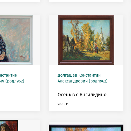
нстантин
Долгашев Константин
ч (род.1962)
Александрович (род.1962)
Осень в с.Янгильдино.
2005 г.