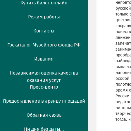
Купить билет онлайн
неповт
русской
только 
Режим работы
цветовы
сохран
Контакты
повеств
движени
запечат
Госкаталог Музейного фонда РФ
занимае
преобра
Издания
наблюда
выплеск
Независимая оценка качества
наполне
особой 
оказания услуг
полотно
Пресс-центр
время о
России.
Предоставление в аренду площадей
педагог
не толь
творчес
Обратная связь
тогда, 
Ни дня без даты...