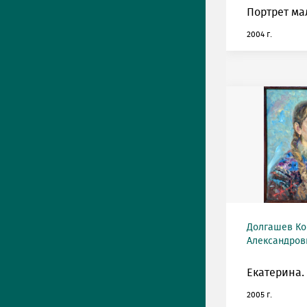
Портрет ма
2004 г.
Долгашев Ко
Александрови
Екатерина.
2005 г.