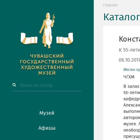
ГЛАВНАЯ
Катало
Конст
К 55-ле
06.10.201
Место п
ЧГХМ
В залах
55-летн
кафедры
Алексан
выполне
Музей
автором
музея. 
Афиша
необозр
присущу