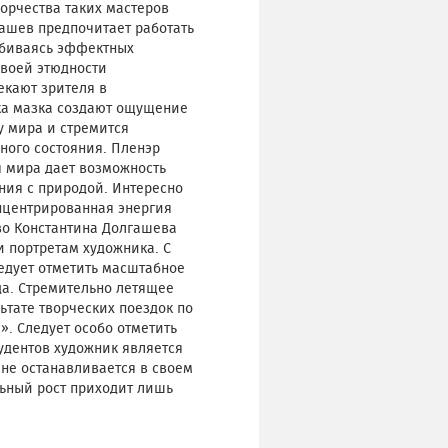
орчества таких мастеров
гашев предпочитает работать
добиваясь эффектных
своей этюдности
кают зрителя в
ка мазка создают ощущение
у мира и стремится
ного состояния. Пленэр
я мира дает возможность
ния с природой. Интересно
онцентрированная энергия
во Константина Долгашева
 портретам художника. С
едует отметить масштабное
да. Стремительно летящее
тате творческих поездок по
». Следует особо отметить
удентов художник является
 не останавливается в своем
льный рост приходит лишь