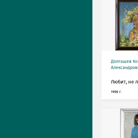
Долгашев Ко
Александрови
Любит, не 
1998 г.