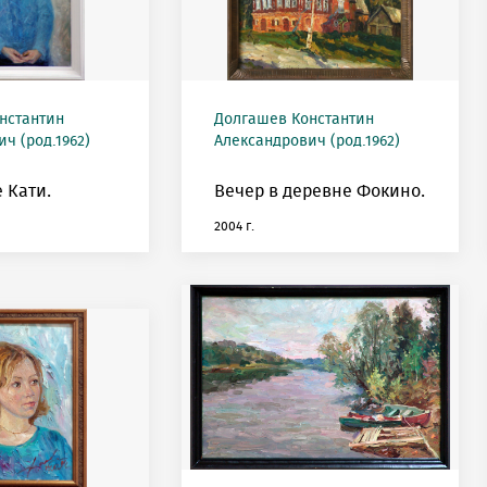
нстантин
Долгашев Константин
ч (род.1962)
Александрович (род.1962)
 Кати.
Вечер в деревне Фокино.
2004 г.