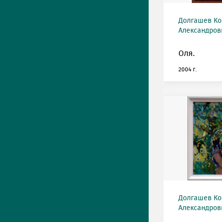
Долгашев Ко
Александрови
Оля.
2004 г.
Долгашев Ко
Александрови