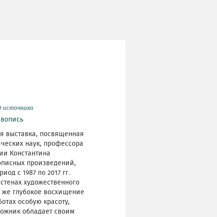
д источника
вопись
ся выставка, посвященная
ических наук, профессора
ии Константина
описных произведений,
од с 1987 по 2017 гг.
 стенах художественного
о же глубокое восхищение
отах особую красоту,
дожник обладает своим