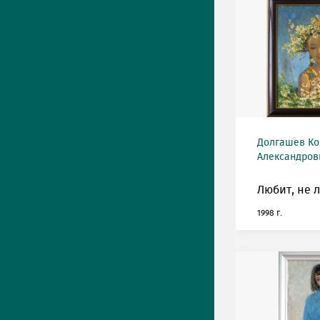
Долгашев Ко
Александрови
Любит, не 
1998 г.