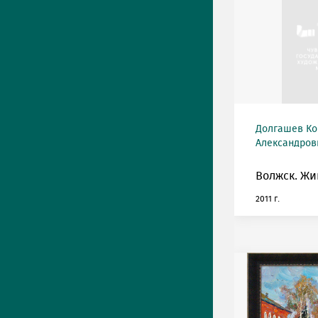
Долгашев Ко
Александрови
Волжск. Жи
2011 г.