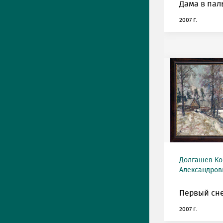
Дама в паль
2007 г.
Долгашев Ко
Александрови
Первый сне
2007 г.