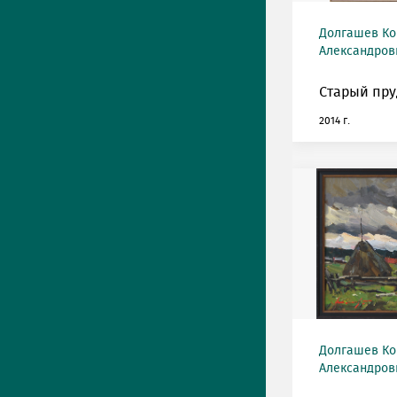
Долгашев Ко
Александрови
Старый пру
2014 г.
Долгашев Ко
Александрови