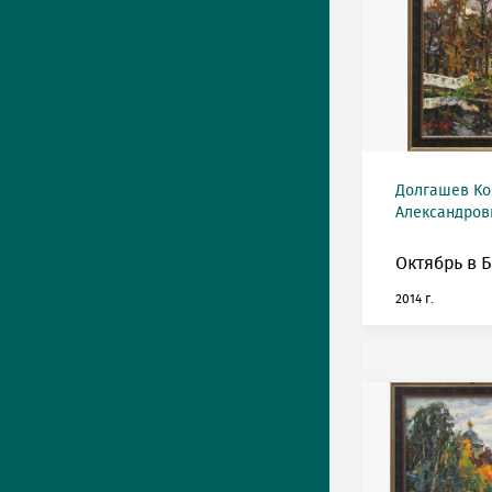
Долгашев Ко
Александрови
Октябрь в 
2014 г.