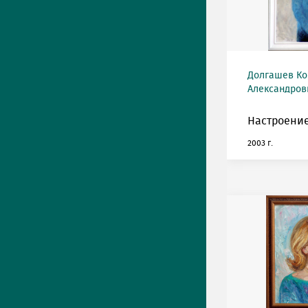
Долгашев Ко
Александрови
Настроение
2003 г.