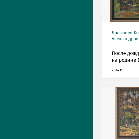
Долгашев Ко
Александрови
После дожд
на родине 
2014 г.