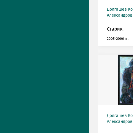
Долгашев Ко
Александрови
Старик.
2005-2006 гг.
Долгашев Ко
Александрови