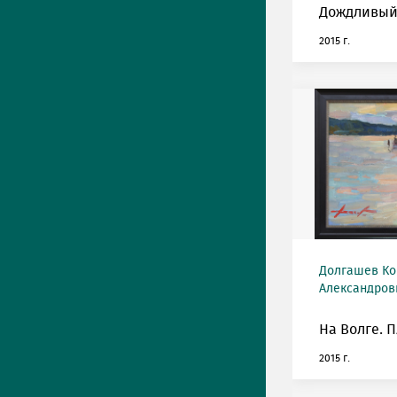
Дождливый
2015 г.
Долгашев Ко
Александрови
На Волге. П
2015 г.