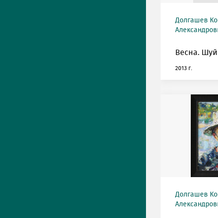
Долгашев Ко
Александрови
Весна. Шуй
2013 г.
Долгашев Ко
Александрови