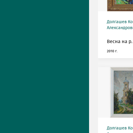
Долгашев Ко
Александрови
Весна на р.
2010 г.
Долгашев Ко