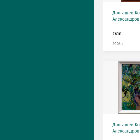
Долгашев Ко
Александрови
Оля.
2004 г.
Долгашев Ко
Александрови