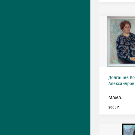
Долгашев Ко
Александрови
Мама.
2005 г.