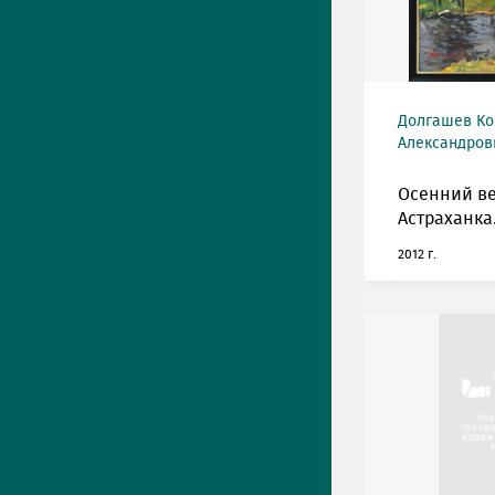
Долгашев Ко
Александрови
Осенний ве
Астраханка
2012 г.