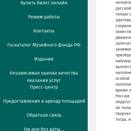
Купить билет онлайн
неповт
русской
только 
Режим работы
цветовы
сохран
Контакты
повеств
движени
запечат
Госкаталог Музейного фонда РФ
занимае
преобра
Издания
наблюда
выплеск
Независимая оценка качества
наполне
особой 
оказания услуг
полотно
Пресс-центр
время о
России.
Предоставление в аренду площадей
педагог
не толь
творчес
Обратная связь
тогда, 
Ни дня без даты...