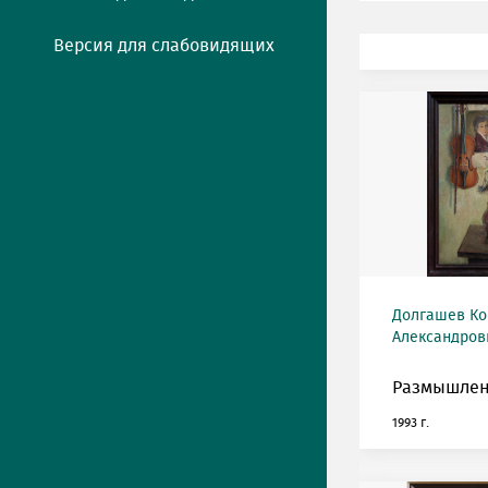
Версия для слабовидящих
Долгашев Ко
Александрови
Размышлен
1993 г.